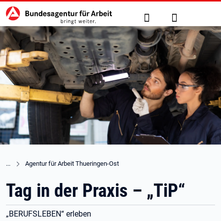
Hauptnavigation
zu den Hauptinhalten springen
Suche
Anmelden
Agentur für Arbeit Thueringen-Ost
Tag in der Praxis – „TiP“
„BERUFSLEBEN“ erleben