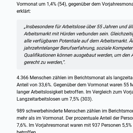
Vormonat um 1,4% (54), gegenüber dem Vorjahresmonat
erklärt:
Zitat:
„Insbesondere für Arbeitslose über 55 Jahren und ält
Arbeitsmarkt mit Hürden verbunden sein. Gleichzeit
alle verfügbaren Potentiale auf dem Arbeitsmarkt. Äl
jahrzehntelanger Berufserfahrung, soziale Kompetenz
Qualifikationen können ausgebaut werden, um den 
gerecht zu werden,“.
4.366 Menschen zählen im Berichtsmonat als langzeitar
Anteil von 33,6%. Gegenüber dem Vormonat waren 55 M
langer Arbeitslosigkeit betroffen. Im Vergleich zum Vor
Langzeitarbeitslosen um 7,5% (303).
989 schwerbehinderte Menschen zählen im Berichtsmonat
mehr als im Vormonat. Der prozentuale Anteil der Per
7,6%. Im Vorjahresmonat waren mit 937 Personen 5,5% 
betroffen.