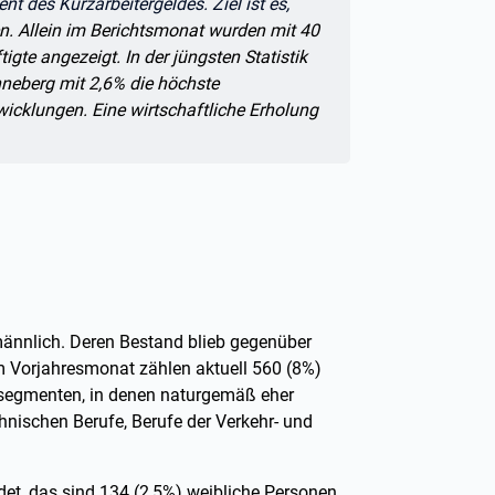
nt des Kurzarbeitergeldes. Ziel ist es,
n. Allein im Berichtsmonat wurden mit 40
igte angezeigt. In der jüngsten Statistik
neberg mit 2,6% die höchste
icklungen. Eine wirtschaftliche Erholung
 männlich. Deren Bestand blieb gegenüber
 Vorjahresmonat zählen aktuell 560 (8%)
segmenten, in denen naturgemäß eher
hnischen Berufe, Berufe der Verkehr- und
et, das sind 134 (2,5%) weibliche Personen