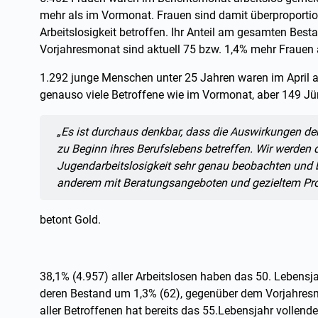
mehr als im Vormonat. Frauen sind damit überproportio
Arbeitslosigkeit betroffen. Ihr Anteil am gesamten Bes
Vorjahresmonat sind aktuell 75 bzw. 1,4% mehr Frauen 
1.292 junge Menschen unter 25 Jahren waren im April a
genauso viele Betroffene wie im Vormonat, aber 149 J
Zitat:
„Es ist durchaus denkbar, dass die Auswirkungen d
zu Beginn ihres Berufslebens betreffen. Wir werden 
Jugendarbeitslosigkeit sehr genau beobachten und b
anderem mit Beratungsangeboten und gezieltem Pro
betont Gold.
38,1% (4.957) aller Arbeitslosen haben das 50. Lebens
deren Bestand um 1,3% (62), gegenüber dem Vorjahresm
aller Betroffenen hat bereits das 55.Lebensjahr volle