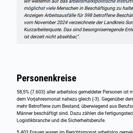
wir weiterhin auf das a
rbeitsmarktpolitische Instrume
möglichst viele
Menschen in Beschäftigung zu halte
Anzeigen Arbeitsausfälle für 598 betroffene Beschäft
vom November 2024 verzeichnete der Landkreis Son
Kurzarbeiterquote. Das sind besorgniserregende Entw
ist derzeit nicht absehbar,“.
Personenkreise
58,5% (7.603) aller arbeitslos gemeldeter Personen ist
dem Vorjahresmonat nahezu gleich (-3). Gegenüber dem
mehr Betroffene zum Bestand, überwiegend aus Berufs
Männer beschäftigt sind. Dazu zählen die fertigungstec
Logistikbranche und die Sicherheitsberufe.
5.402 Frauen waren im Berichtsmonat arbeitslos gemeld