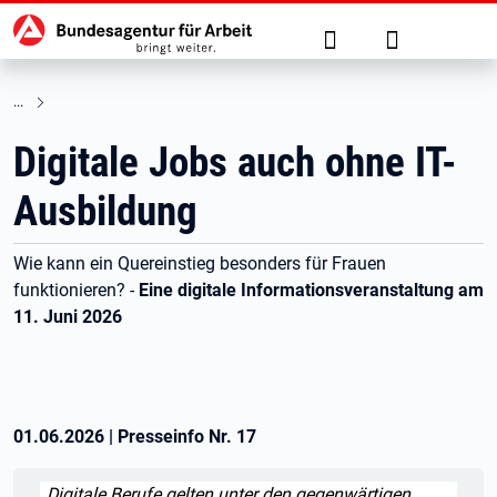
Hauptnavigation
zu den Hauptinhalten springen
Suche
Anmelden
Digitale Jobs auch ohne IT-
Ausbildung
Wie kann ein Quereinstieg besonders für Frauen
funktionieren? -
Eine digitale Informationsveranstaltung am
11. Juni 2026
01.06.2026
|
Presseinfo Nr.
17
Zitat:
„Digitale Berufe gelten unter den gegenwärtigen