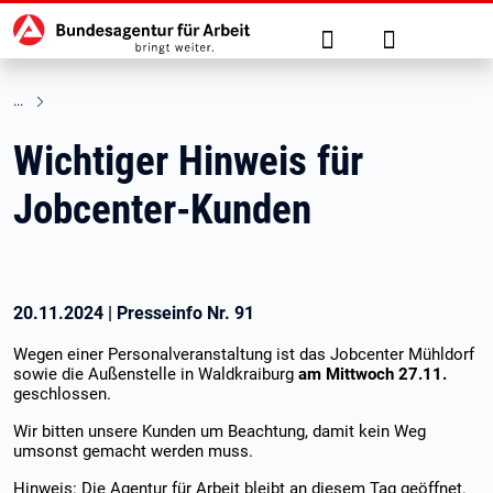
Hauptnavigation
zu den Hauptinhalten springen
Suche
Anmelden
Wichtiger Hinweis für
Jobcenter-Kunden
20.11.2024
|
Presseinfo Nr.
91
Wegen einer Personalveranstaltung ist das Jobcenter Mühldorf
sowie die Außenstelle in Waldkraiburg
am Mittwoch 27.11.
geschlossen.
Wir bitten unsere Kunden um Beachtung, damit kein Weg
umsonst gemacht werden muss.
Hinweis: Die Agentur für Arbeit bleibt an diesem Tag geöffnet.