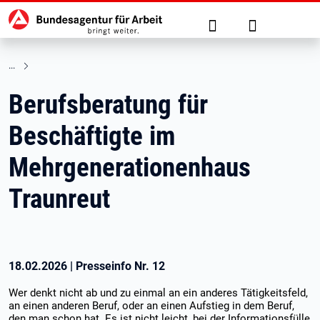
Hauptnavigation
zu den Hauptinhalten springen
Suche
Anmelden
Berufsberatung für
Beschäftigte im
Mehrgenerationenhaus
Traunreut
18.02.2026
|
Presseinfo Nr.
12
Wer denkt nicht ab und zu einmal an ein anderes Tätigkeitsfeld,
an einen anderen Beruf, oder an einen Aufstieg in dem Beruf,
den man schon hat. Es ist nicht leicht, bei der Informationsfülle