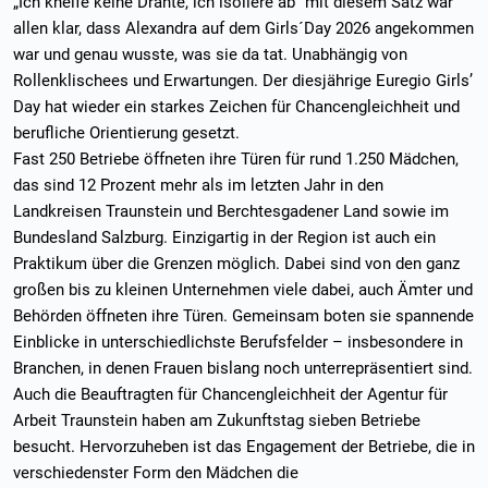
„Ich kneife keine Drähte, ich isoliere ab“ mit diesem Satz war
allen klar, dass Alexandra auf dem Girls´Day 2026 angekommen
war und genau wusste, was sie da tat. Unabhängig von
Rollenklischees und Erwartungen. Der diesjährige Euregio Girls’
Day hat wieder ein starkes Zeichen für Chancengleichheit und
berufliche Orientierung gesetzt.
Fast 250 Betriebe öffneten ihre Türen für rund 1.250 Mädchen,
das sind 12 Prozent mehr als im letzten Jahr in den
Landkreisen Traunstein und Berchtesgadener Land sowie im
Bundesland Salzburg. Einzigartig in der Region ist auch ein
Praktikum über die Grenzen möglich. Dabei sind von den ganz
großen bis zu kleinen Unternehmen viele dabei, auch Ämter und
Behörden öffneten ihre Türen. Gemeinsam boten sie spannende
Einblicke in unterschiedlichste Berufsfelder – insbesondere in
Branchen, in denen Frauen bislang noch unterrepräsentiert sind.
Auch die Beauftragten für Chancengleichheit der Agentur für
Arbeit Traunstein haben am Zukunftstag sieben Betriebe
besucht. Hervorzuheben ist das Engagement der Betriebe, die in
verschiedenster Form den Mädchen die