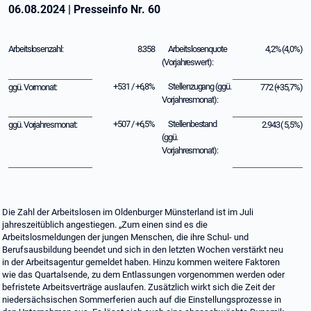
06.08.2024
|
Presseinfo Nr.
60
Arbeitslosenzahl:
8.358
Arbeitslosenquote
4,2% (4,0%)
(Vorjahreswert):
+531 / +6,8%
Stellenzugang (ggü.
ggü. Vormonat:
772 (+35,7%)
Vorjahresmonat):
+507 / +6,5%
Stellenbestand
ggü. Vorjahresmonat:
2.943 ( 5,5%)
(ggü.
Vorjahresmonat):
Die Zahl der Arbeitslosen im Oldenburger Münsterland ist im Juli
jahreszeitüblich angestiegen. „Zum einen sind es die
Arbeitslosmeldungen der jungen Menschen, die ihre Schul- und
Berufsausbildung beendet und sich in den letzten Wochen verstärkt neu
in der Arbeitsagentur gemeldet haben. Hinzu kommen weitere Faktoren
wie das Quartalsende, zu dem Entlassungen vorgenommen werden oder
befristete Arbeitsverträge auslaufen. Zusätzlich wirkt sich die Zeit der
niedersächsischen Sommerferien auch auf die Einstellungsprozesse in