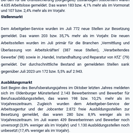
4.635 Arbeitslose gemeldet. Das waren 183 bzw. 4,1% mehr als im Vormonat
und 107 bzw. 2,4% mehr als im Vorjahr.
Stellenmarkt
Dem Arbeitgeber-Service wurden im Juli 772 neue Stellen zur Besetzung
gemeldet. Das waren 203 bzw. 35,7% mehr als im Vorjahr. Die neuen
‚
Arbeitsstellen wurden im Juli primär für die Branchen
Vermittlung und
Überlassung von Arbeitskräften‘ (387 neue Stellen), ‚Verarbeitendes
Gewerbe‘ (98) sowie in ‚Handel, Instandhaltung und Reparatur von KfZ‘ (79)
gemeldet. Der durchschnittliche Bestand an gemeldeten Stellen sank
gegenüber Juli 2023 um 172 bzw. 5,5% auf 2.943.
Ausbildungsmarkt
Seit Beginn des Berufsberatungsjahres im Oktober letzten Jahres meldeten
sich im Oldenburger Münsterland 2.143 Bewerberinnen und Bewerber für
Berufsausbildungsstellen, das waren 198 bzw. 10,2% mehr als im
Vorjahreszeitraum. Zugleich wurden dem Arbeitgeber-Service der
Arbeitsagentur und der Jobcenter 2.872 freie Ausbildungsstellen zur
Besetzung gemeldet, das waren 280 bzw. 8,9% weniger als im
Vorjahreszeitraum. Im Juli waren 439 Bewerberinnen und Bewerber noch
unversorgt (3,9% weniger als im Vorjahr) und 1.130 Ausbildungsstellen noch
unbesetzt (17,4% weniger als im Vorjahr).