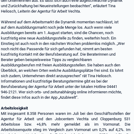
den Unternehmen aus. Es lässt sich auch eine abgeschwächte Dynamik
und Zurückhaltung bei Neueinstellungen beobachten“, erläutert Tina
Heliosch, Leiterin der Agentur für Arbeit Vechta.
Während auf dem Arbeitsmarkt die Dynamik momentan nachlässt, ist
auf dem Ausbildungsmarkt noch jede Menge los. Auch wenn viele
Ausbildungen bereits am 1. August starten, sind die Chancen, noch
kurzfristig eine neue Ausbildungsstelle zu finden, weiterhin hoch. Ein
Einstieg ist auch noch in den nächsten Wochen problemlos möglich. „Wer
noch nicht das Passende für sich gefunden hat, nimmt am besten
kurzfristig Kontakt mit der Berufsberatung auf. Die Beraterinnen und
Berater geben beispielsweise Tipps zu vergleichbaren
Ausbildungsberufen mit freien Ausbildungsstellen. Sie haben auch den
Überblick, an welchen Orten welche Ausbildungsplätze frei sind. Es lohnt
sich zudem, Unternehmen direkt anzusprechen“ rät Tina Heliosch.
Informationen und kurzfristige Beratungstermine gibt es bei der
Berufsberatung der Agentur für Arbeit unter der lokalen Hotline 04441
946-2121. Wer sich orts- und zeitunabhängig online informieren möchte,
findet diese Infos auch in der App „Azubiwelt“.
Arbeitslosigkeit
Mit insgesamt 8.358 Personen waren im Juli bei den Geschäftsstellen der
Agentur für Arbeit und den Jobcentern Vechta und Cloppenburg 531
Arbeitslose bzw. +6,8% mehr gemeldet als im Vormonat. Die
Arbeitslosenquote stieg im Vergleich zum Vormonat um 0,2% auf 4,2%. Im