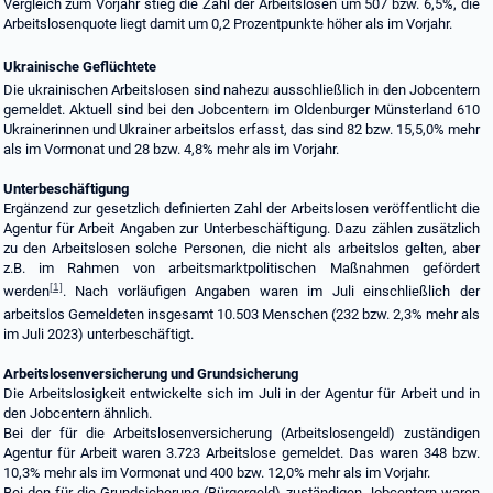
Vergleich zum Vorjahr stieg die Zahl der Arbeitslosen um 507 bzw. 6,5%, die
Arbeitslosenquote liegt damit um 0,2 Prozentpunkte höher als im Vorjahr.
Ukrainische Geflüchtete
Die ukrainischen Arbeitslosen sind nahezu ausschließlich in den Jobcentern
gemeldet. Aktuell sind bei den Jobcentern im Oldenburger Münsterland 610
Ukrainerinnen und Ukrainer arbeitslos erfasst, das sind 82 bzw. 15,5,0% mehr
als im Vormonat und 28 bzw. 4,8% mehr als im Vorjahr.
Unterbeschäftigung
Ergänzend zur gesetzlich definierten Zahl der Arbeitslosen veröffentlicht die
Agentur für Arbeit Angaben zur Unterbeschäftigung. Dazu zählen zusätzlich
zu den Arbeitslosen solche Personen, die nicht als arbeitslos gelten, aber
z.B. im Rahmen von arbeitsmarktpolitischen Maßnahmen gefördert
[1]
werden
. Nach vorläufigen Angaben waren im Juli einschließlich der
arbeitslos Gemeldeten insgesamt 10.503 Menschen (232 bzw. 2,3% mehr als
im Juli 2023) unterbeschäftigt.
Arbeitslosenversicherung und Grundsicherung
Die Arbeitslosigkeit entwickelte sich im Juli in der Agentur für Arbeit und in
den Jobcentern ähnlich.
Bei der für die Arbeitslosenversicherung (Arbeitslosengeld) zuständigen
Agentur für Arbeit waren 3.723 Arbeitslose gemeldet. Das waren 348 bzw.
10,3% mehr als im Vormonat und 400 bzw. 12,0% mehr als im Vorjahr.
Bei den für die Grundsicherung (Bürgergeld) zuständigen Jobcentern waren