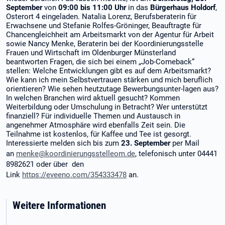
September
von
09:00 bis 11:00 Uhr
in das
Bürgerhaus Holdorf
,
Osterort 4 eingeladen. Natalia Lorenz, Berufsberaterin für
Erwachsene und Stefanie Rolfes-Gröninger, Beauftragte für
Chancengleichheit am Arbeitsmarkt von der Agentur für Arbeit
sowie Nancy Menke, Beraterin bei der Koordinierungsstelle
Frauen und Wirtschaft im Oldenburger Münsterland
beantworten Fragen, die sich bei einem „Job-Comeback“
stellen: Welche Entwicklungen gibt es auf dem Arbeitsmarkt?
Wie kann ich mein Selbstvertrauen stärken und mich beruflich
orientieren? Wie sehen heutzutage Bewerbungsunter-lagen aus?
In welchen Branchen wird aktuell gesucht? Kommen
Weiterbildung oder Umschulung in Betracht? Wer unterstützt
finanziell? Für individuelle Themen und Austausch in
angenehmer Atmosphäre wird ebenfalls Zeit sein. Die
Teilnahme ist kostenlos, für Kaffee und Tee ist gesorgt.
Interessierte melden sich bis zum
23. September
per Mail
an
menke@koordinierungsstelleom.de
, telefonisch unter 04441
8982621 oder über den
Link
https://eveeno.com/354333478
an.
Weitere Informationen