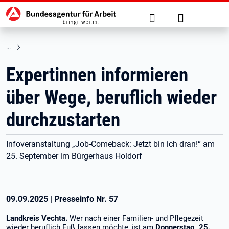
Hauptnavigation
zu den Hauptinhalten springen
Suche
Anmelden
Expertinnen informieren
über Wege, beruflich wieder
durchzustarten
Infoveranstaltung „Job-Comeback: Jetzt bin ich dran!“ am
25. September im Bürgerhaus Holdorf
09.09.2025
|
Presseinfo Nr.
57
Landkreis Vechta.
Wer nach einer Familien- und Pflegezeit
wieder beruflich Fuß fassen möchte, ist am
Donnerstag, 25.