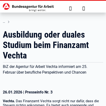
Hauptnavigation
zu den Hauptinhalten springen
Suche
Anmelden
Ausbildung oder duales
Studium beim Finanzamt
Vechta
BiZ der Agentur für Arbeit Vechta informiert am 25.
Februar
über berufliche Perspektiven und Chancen
26.01.2026
|
Presseinfo Nr.
3
Vechta.
Das Finanzamt Vechta sorgt nicht nur dafür, dass die
Steuern richtig ankommen. Es bietet auch spannende und