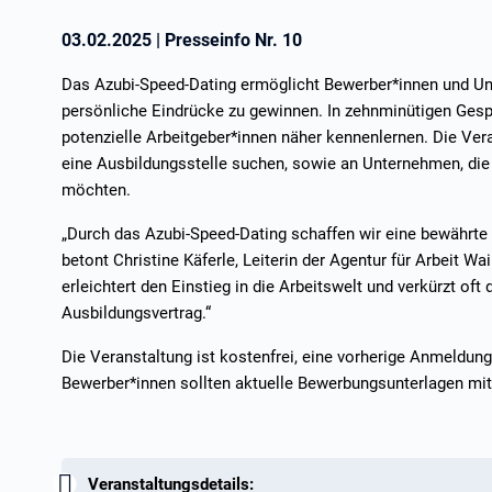
03.02.2025
|
Presseinfo Nr.
10
Das Azubi-Speed-Dating ermöglicht Bewerber*innen und Unt
persönliche Eindrücke zu gewinnen. In zehnminütigen Gesp
potenzielle Arbeitgeber*innen näher kennenlernen. Die Vera
eine Ausbildungsstelle suchen, sowie an Unternehmen, die 
möchten.
„Durch das Azubi-Speed-Dating schaffen wir eine bewährte 
betont Christine Käferle, Leiterin der Agentur für Arbeit W
erleichtert den Einstieg in die Arbeitswelt und verkürzt o
Ausbildungsvertrag.“
Die Veranstaltung ist kostenfrei, eine vorherige Anmeldung i
Bewerber*innen sollten aktuelle Bewerbungsunterlagen mitb
Wichtig:
Veranstaltungsdetails: