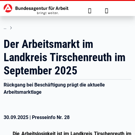
Hauptnavigation
zu den Hauptinhalten springen
Suche
Anmelden
Der Arbeitsmarkt im
Landkreis Tirschenreuth im
September 2025
Rückgang bei Beschäftigung prägt die aktuelle
Arbeitsmarktlage
30.09.2025
|
Presseinfo Nr.
28
Die Arbeitslosigkeit ist im Landkreis Tirschenreuth im