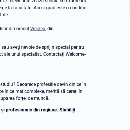
 12. elevii finalizează școala cu examenul
rge la facultate. Acest grad este o condiție
tate.
ilor din orașul
Weiden
, din
z
sau aveți nevoie de sprijin special pentru
ct ale unui specialist. Contactați Welcome-
 studiu? Deoarece profesiile devin din ce în
 ce în ce mai complexe, merită să cereți în
ocuparea forței de muncă.
și profesionale din regiune. Stabiliți