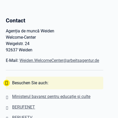
Contact
Agenția de muncă Weiden
Welcome-Center
Weigelstr. 24
92637 Weiden
E-Mail:
Weiden.WelcomeCenter@arbeitsagentur.de
Tipp:
Besuchen Sie auch:
Ministerul bavarez pentru educație și culte
BERUFENET
BERUFETV