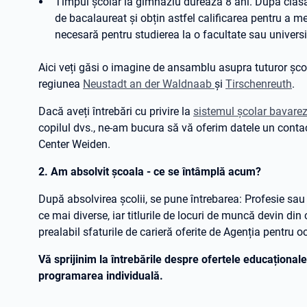
Timpul școlar la gimnaziu durează 8 ani. După clasa
de bacalaureat și obțin astfel calificarea pentru a me
necesară pentru studierea la o facultate sau universi
Aici veți găsi o imagine de ansamblu asupra tuturor școl
regiunea
Neustadt an der Waldnaab
și
Tirschenreuth
.
Dacă aveți întrebări cu privire la
sistemul școlar bavare
copilul dvs., ne-am bucura să vă oferim datele un conta
Center Weiden.
2. Am absolvit școala - ce se întâmplă acum?
După absolvirea școlii, se pune întrebarea: Profesie sau
ce mai diverse, iar titlurile de locuri de muncă devin din
prealabil sfaturile de carieră oferite de Agenția pentru 
Vă sprijinim la întrebările despre ofertele educaționale 
programarea individuală.