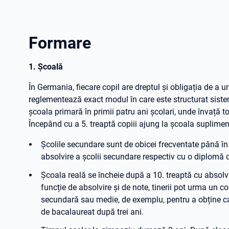
Formare
1. Școală
În Germania, fiecare copil are dreptul și obligația de a u
reglementează exact modul în care este structurat sistem
școala primară în primii patru ani școlari, unde învață 
Începând cu a 5. treaptă copiii ajung la școala suplimen
Școlile secundare sunt de obicei frecventate până în 
absolvire a școlii secundare respectiv cu o diplomă de
Școala reală se încheie după a 10. treaptă cu absolvi
funcție de absolvire și de note, tinerii pot urma un
secundară sau medie, de exemplu, pentru a obține ca
de bacalaureat după trei ani.