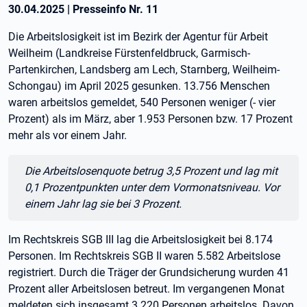
30.04.2025
|
Presseinfo Nr.
11
Die Arbeitslosigkeit ist im Bezirk der Agentur für Arbeit
Weilheim (Landkreise Fürstenfeldbruck, Garmisch-
Partenkirchen, Landsberg am Lech, Starnberg, Weilheim-
Schongau) im April 2025 gesunken. 13.756 Menschen
waren arbeitslos gemeldet, 540 Personen weniger (- vier
Prozent) als im März, aber 1.953 Personen bzw. 17 Prozent
mehr als vor einem Jahr.
Zitat:
Die Arbeitslosenquote betrug 3,5 Prozent und lag mit
0,1 Prozentpunkten unter dem Vormonatsniveau. Vor
einem Jahr lag sie bei 3 Prozent.
Im Rechtskreis SGB III lag die Arbeitslosigkeit bei 8.174
Personen. Im Rechtskreis SGB II waren 5.582 Arbeitslose
registriert. Durch die Träger der Grundsicherung wurden 41
Prozent aller Arbeitslosen betreut. Im vergangenen Monat
meldeten sich insgesamt 3.220 Personen arbeitslos. Davon