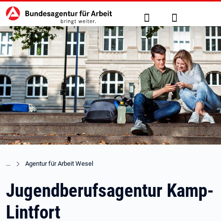
Hauptnavigation
zu den Hauptinhalten springen
Suche
Anmelden
Agentur für Arbeit Wesel
Jugendberufsagentur Kamp-
Lintfort