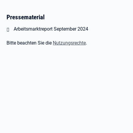
Pressematerial
Öffnet in neuem Tab
Arbeitsmarktreport September 2024
Bitte beachten Sie die
Nutzungsrechte
.