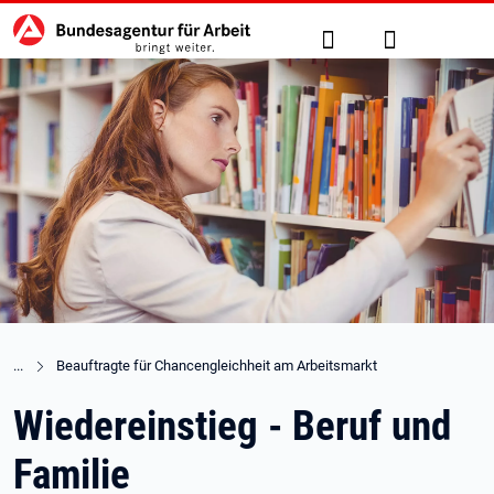
Hauptnavigation
zu den Hauptinhalten springen
Suche
Anmelden
Beauftragte für Chancengleichheit am Arbeitsmarkt
Wiedereinstieg - Beruf und
Familie