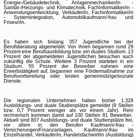
Energie-/Gebäudetechnik, Anlagenmechaniker/in -
Sanitär-/Heizungs- und Klimatechnik, Fachinformatiker/in -
Anwendungsentwicklung, Verkäufer/in, Fachinformatiker/in
- Systemintegration, Automobilkaufmann/-frau und
Friseur/in.
Es haben sich bislang 357 Jugendliche bei der
Berufsberatung abgemeldet. Von ihnen begannen rund 29
Prozent eine Berufsausbildung bzw. ein duales Studium. 13
Prozent der abgemeldeten Jugendlichen besuchen auch
zukünftig die Schule. Weitere 3 Prozent starteten in ein
Studium. 55 Prozent der Bewerber nahmen eine
Erwerbstätigkeit auf, begannen eine Fördermaßnahme zur
Berufsvorbereitung oder leisten gemeinnützige/soziale
Dienste.
Die regionalen Unternehmen haben bisher 1.328
Ausbildungs- und duale Studienplätze gemeldet (9 Stellen
bzw. 0,7 Prozent weniger als vor einem Jahr). Rein
rechnerisch kommen damit auf 100 Stellen 81 Bewerber.
Aktuell sind 807 Ausbildungs- und duale Studienplätze frei,
vor allem in den Berufen Kaufmann/-frau -
Versicherungen/Finanzanlagen, Kaufmann/-frau im
Einzelhandel, Verkäufer/in, Handelsfachwirt/in (Ausbildung)