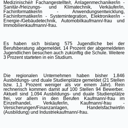
Medizinische/r Fachangestellte/r, Anlagenmechaniker/in -
Sanitär-/Heizungs- und Klimatechnik, Verkäufer/in,
Fachinformatiker/in - Anwendungsentwicklung,
Fachinformatiker/in - Systemintegration, Elektroniker/in -
Energie-/Gebäudetechnik, Automobilkaufmann/-frau und
Immobilienkaufmann/-frau.
Es haben sich bislang 575 Jugendliche bei der
Berufsberatung abgemeldet. 14 Prozent der abgemeldeten
Jugendlichen besuchen auch zukünftig die Schule. Weitere
3 Prozent starteten in ein Studium.
Die regionalen Unternehmen haben bisher 1.846
Ausbildungs- und duale Studienplätze gemeldet (21 Stellen
bzw. 1,1 Prozent weniger als vor einem Jahr). Rein
rechnerisch kommen damit auf 100 Stellen 94 Bewerber.
Aktuell sind 1.094 Ausbildungs- und duale Studienplätze
frei, vor allem in den Berufen Kaufmann/-frau im
Einzelhandel, Verkäufer/in, Kaufmann/-frau -
Versicherungen/Finanzanlagen, Handelsfachwirt/in
(Ausbildung) und Industriekaufmann/-frau.