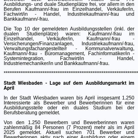
Ausbildungs- und duale Studienplätze frei, vor allem in den
Berufen Kaufmann/-frau im Einzelhandel, Verkäufer/in,
Fachwirt/in - Handel, Industriekaufmann/-frau und
Bankkaufmann/-frau.
Die Top 10 der gemeldeten Ausbildungsstellen (inkl. der
dualen Studienplätze) waren: Kaufmann/-frau im
Einzelhandel, Verkäufer/in, Kaufmann/-frau -
Versicherungen/Finanzanlagen, Industriekaufmann/-frau,
Verwaltungsfachangestellte/r - Kommunalverwaltung,
Kaufmann/-frau - Büromanagement, Fachinformatiker/in -
Systemintegration, Fachwirt/in - Handel,
Industriemechaniker/in und Bankkaufmann/-frau.
************************************************************************
Stadt Wiesbaden - Lage auf dem Ausbildungsmarkt im
April
In der Stadt Wiesbaden waren bis April insgesamt 1.250
Interessierte als Bewerber und Bewerberinnen für eine
Ausbildungsstelle oder ein duales Studium bei der
Berufsberatung gemeldet.
Von den 1.250 Bewerbern und Bewerberinnen waren
zahlenmäßig 84 Personen (7 Prozent) mehr als im April
2025 gemeldet. Aktuell suchen 701 Bewerber und
Bewerberinnen aktiv nach einer Ausbildung oder einem