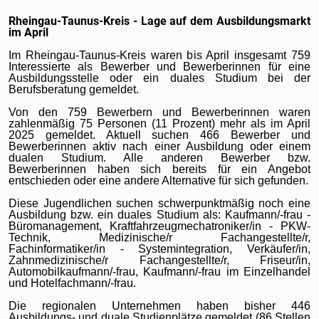
Rheingau-Taunus-Kreis - Lage auf dem Ausbildungsmarkt
im April
Im Rheingau-Taunus-Kreis waren bis April insgesamt 759
Interessierte als Bewerber und Bewerberinnen für eine
Ausbildungsstelle oder ein duales Studium bei der
Berufsberatung gemeldet.
Von den 759 Bewerbern und Bewerberinnen waren
zahlenmäßig 75 Personen (11 Prozent) mehr als im April
2025 gemeldet. Aktuell suchen 466 Bewerber und
Bewerberinnen aktiv nach einer Ausbildung oder einem
dualen Studium. Alle anderen Bewerber bzw.
Bewerberinnen haben sich bereits für ein Angebot
entschieden oder eine andere Alternative für sich gefunden.
Diese Jugendlichen suchen schwerpunktmäßig noch eine
Ausbildung bzw. ein duales Studium als: Kaufmann/-frau -
Büromanagement, Kraftfahrzeugmechatroniker/in - PKW-
Technik, Medizinische/r Fachangestellte/r,
Fachinformatiker/in - Systemintegration, Verkäufer/in,
Zahnmedizinische/r Fachangestellte/r, Friseur/in,
Automobilkaufmann/-frau, Kaufmann/-frau im Einzelhandel
und Hotelfachmann/-frau.
Die regionalen Unternehmen haben bisher 446
Ausbildungs- und duale Studienplätze gemeldet (86 Stellen