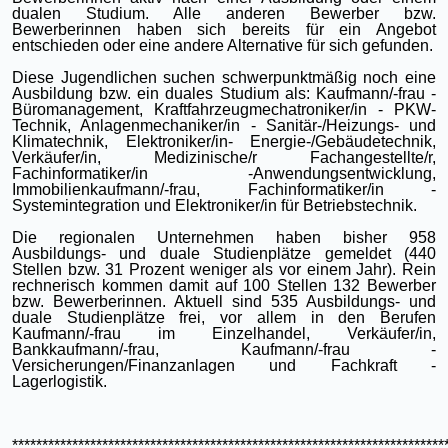
dualen Studium. Alle anderen Bewerber bzw.
Bewerberinnen haben sich bereits für ein Angebot
entschieden oder eine andere Alternative für sich gefunden.
Diese Jugendlichen suchen schwerpunktmäßig noch eine
Ausbildung bzw. ein duales Studium als: Kaufmann/-frau -
Büromanagement, Kraftfahrzeugmechatroniker/in - PKW-
Technik, Anlagenmechaniker/in - Sanitär-/Heizungs- und
Klimatechnik, Elektroniker/in- Energie-/Gebäudetechnik,
Verkäufer/in, Medizinische/r Fachangestellte/r,
Fachinformatiker/in -Anwendungsentwicklung,
Immobilienkaufmann/-frau, Fachinformatiker/in -
Systemintegration und Elektroniker/in für Betriebstechnik.
Die regionalen Unternehmen haben bisher 958
Ausbildungs- und duale Studienplätze gemeldet (440
Stellen bzw. 31 Prozent weniger als vor einem Jahr). Rein
rechnerisch kommen damit auf 100 Stellen 132 Bewerber
bzw. Bewerberinnen. Aktuell sind 535 Ausbildungs- und
duale Studienplätze frei, vor allem in den Berufen
Kaufmann/-frau im Einzelhandel, Verkäufer/in,
Bankkaufmann/-frau, Kaufmann/-frau -
Versicherungen/Finanzanlagen und Fachkraft -
Lagerlogistik.
************************************************************************