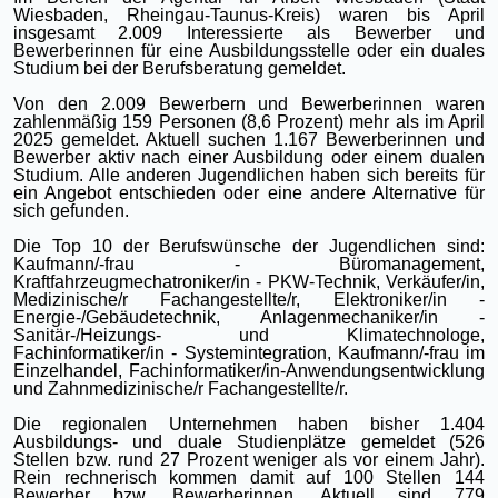
Wiesbaden, Rheingau-Taunus-Kreis) waren bis April
insgesamt 2.009 Interessierte als Bewerber und
Bewerberinnen für eine Ausbildungsstelle oder ein duales
Studium bei der Berufsberatung gemeldet.
Von den 2.009 Bewerbern und Bewerberinnen waren
zahlenmäßig 159 Personen (8,6 Prozent) mehr als im April
2025 gemeldet. Aktuell suchen 1.167 Bewerberinnen und
Bewerber aktiv nach einer Ausbildung oder einem dualen
Studium. Alle anderen Jugendlichen haben sich bereits für
ein Angebot entschieden oder eine andere Alternative für
sich gefunden.
Die Top 10 der Berufswünsche der Jugendlichen sind:
Kaufmann/-frau - Büromanagement,
Kraftfahrzeugmechatroniker/in - PKW-Technik, Verkäufer/in,
Medizinische/r Fachangestellte/r, Elektroniker/in -
Energie-/Gebäudetechnik, Anlagenmechaniker/in -
Sanitär-/Heizungs- und Klimatechnologe,
Fachinformatiker/in - Systemintegration, Kaufmann/-frau im
Einzelhandel, Fachinformatiker/in-Anwendungsentwicklung
und Zahnmedizinische/r Fachangestellte/r.
Die regionalen Unternehmen haben bisher 1.404
Ausbildungs- und duale Studienplätze gemeldet (526
Stellen bzw. rund 27 Prozent weniger als vor einem Jahr).
Rein rechnerisch kommen damit auf 100 Stellen 144
Bewerber bzw. Bewerberinnen. Aktuell sind 779