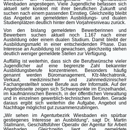
Wiesbaden angestiegen. Viele Jugendliche befassen sich
aktuell sehr konkret mit ihrer beruflichen Zukunft und
suchen nach einem passenden Einstieg. Gleichzeitig bleibt
das Angebot an gemeldeten Ausbildungs- und dualen
Studienplätzen deutlich hinter dem Vorjahresniveau zurück.
Von den bislang gemeldeten Bewerberinnen und
Bewerbern suchen aktuell noch 1.167 nach einer
Ausbildung oder einem dualen Studium. Damit bleibt der
Ausbildungsmarkt in einer entscheidenden Phase. Das
Interesse an Ausbildung ist gewachsen, gleichzeitig stehen
deutlich weniger gemeldete Stellen zur Verfügung.
Auffällig ist weiterhin, dass sich die Berufswünsche vieler
Jugendlicher auf eine begrenzte Zahl bekannter
Ausbildungsberufe konzentrieren. Besonders häufig
genannt werden Büromanagement, Kfz-Mechatronik,
Verkauf, medizinische/r und zahnmedizinische/r
Fachangestellte/r sowie Berufe aus der Informatik. Auf der
Angebotsseite zeigen sich Schwerpunkte im Einzelhandel,
im kaufmännischen Bereich, in der öffentlichen Verwaltung
und in einzelnen gewerblich-technischen Berufen. Gerade
daraus ergibt sich weiterhin die Aufgabe, Angebot und
Nachfrage möglichst gut zusammenzubringen.
„Wir sehen im Agenturbezirk Wiesbaden ein spürbar
gestiegenes Interesse an Ausbildung“, sagt Dr. Martin
Stallmann, Geschäftsführer Operativ der Agentur für Arbeit
Wiesbaden. „Gleichzeitig liegt das gemeldete