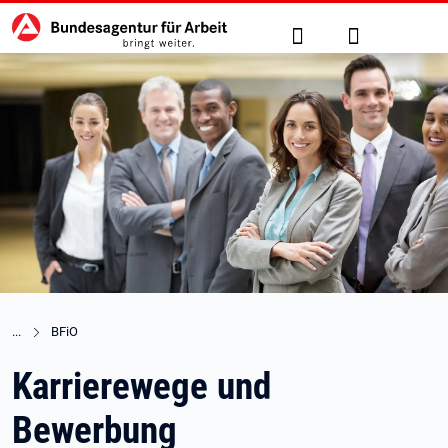
Hauptnavigation
zu den Hauptinhalten springen
Suche
Anmelden
BFiO
Karrierewege und
Bewerbung