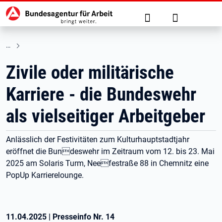
Hauptnavigation
zu den Hauptinhalten springen
Suche
Anmelden
Zivile oder militärische
Karriere - die Bundeswehr
als vielseitiger Arbeitgeber
Anlässlich der Festivitäten zum Kulturhauptstadtjahr
eröffnet die Bundeswehr im Zeitraum vom 12. bis 23. Mai
2025 am Solaris Turm, Neefestraße 88 in Chemnitz eine
PopUp Karrierelounge.
11.04.2025
|
Presseinfo Nr.
14