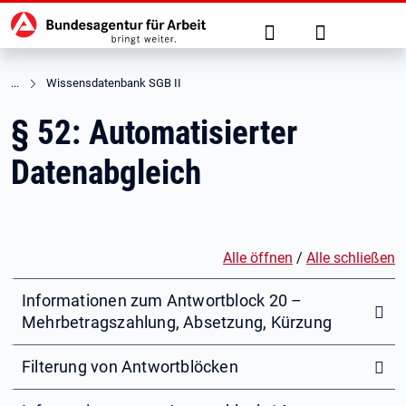
Hauptnavigation
zu den Hauptinhalten springen
Suche
Anmelden
Wissensdatenbank SGB II
§ 52: Automatisierter
Datenabgleich
Alle öffnen
/
Alle schließen
Informationen zum Antwortblock 20 –
Mehrbetragszahlung, Absetzung, Kürzung
Filterung von Antwortblöcken