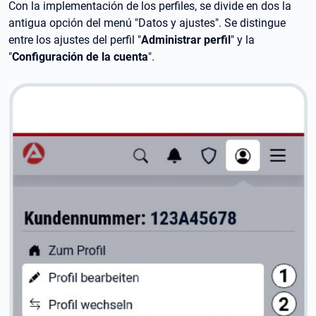
Con la implementación de los perfiles, se divide en dos la
antigua opción del menú "Datos y ajustes". Se distingue
entre los ajustes del perfil "
Administrar perfil
" y la
"
Configuración de la cuenta
".