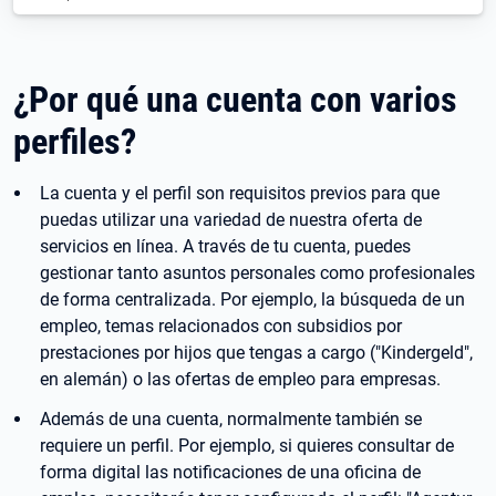
¿Por qué una cuenta con varios
perfiles?
La cuenta y el perfil son requisitos previos para que
puedas utilizar una variedad de nuestra oferta de
servicios en línea. A través de tu cuenta, puedes
gestionar tanto asuntos personales como profesionales
de forma centralizada. Por ejemplo, la búsqueda de un
empleo, temas relacionados con subsidios por
prestaciones por hijos que tengas a cargo ("Kindergeld",
en alemán) o las ofertas de empleo para empresas.
Además de una cuenta, normalmente también se
requiere un perfil. Por ejemplo, si quieres consultar de
forma digital las notificaciones de una oficina de