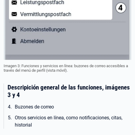
Imagen 3: Funciones y servicios en línea: buzones de correo accesibles a
través del menú de perfil (vista móvil).
Descripición general de las funciones, imágenes
3 y 4
Buzones de correo
Otros servicios en línea, como notificaciones, citas,
historial