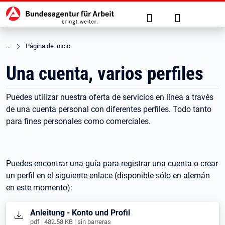
Hauptnavigation
Ir al contenido principal
Suche
Anmelden
Página de inicio
Una cuenta, varios perfiles
Puedes utilizar nuestra oferta de servicios en línea a través
de una cuenta personal con diferentes perfiles. Todo tanto
para fines personales como comerciales.
Puedes encontrar una guía para registrar una cuenta o crear
un perfil en el siguiente enlace (disponible sólo en alemán
en este momento):
Se abre en una nueva pestaña
Anleitung - Konto und Profil
pdf | 482.58 KB | sin barreras