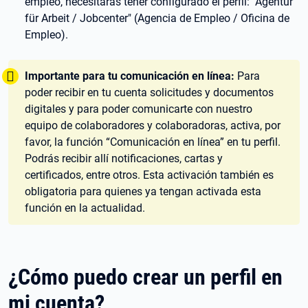
empleo, necesitarás tener configurado el perfil: "Agentur
für Arbeit / Jobcenter" (Agencia de Empleo / Oficina de
Empleo).
Tipp:
Importante para tu comunicación en línea:
Para
poder recibir en tu cuenta solicitudes y documentos
digitales y para poder comunicarte con nuestro
equipo de colaboradores y colaboradoras, activa, por
favor, la función “Comunicación en línea” en tu perfil.
Podrás recibir allí notificaciones, cartas y
certificados, entre otros. Esta activación también es
obligatoria para quienes ya tengan activada esta
función en la actualidad.
¿Cómo puedo crear un perfil en
mi cuenta?