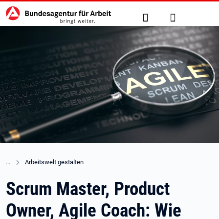
Hauptnavigation
zu den Hauptinhalten springen
Suche
Anmelden
Arbeitswelt gestalten
Scrum Master, Product
Owner, Agile Coach: Wie