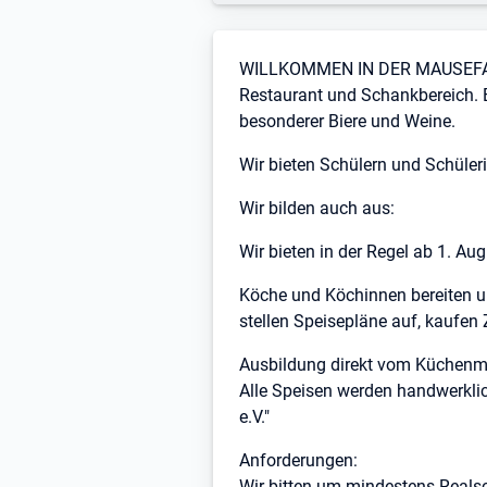
Stellenbeschreibung
WILLKOMMEN IN DER MAUSEF
Restaurant und Schankbereich. 
besonderer Biere und Weine.
Wir bieten Schülern und Schüler
Wir bilden auch aus:
Wir bieten in der Regel ab 1. A
Köche und Köchinnen bereiten unt
stellen Speisepläne auf, kaufen 
Ausbildung direkt vom Küchenmei
Alle Speisen werden handwerkli
e.V."
Anforderungen:
Wir bitten um mindestens Realsc