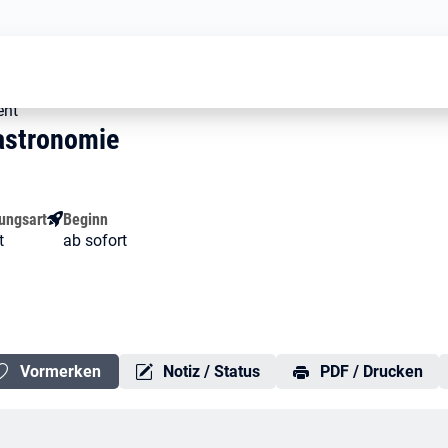
 Schülerpraktikum Gastronomie
m Gastronomie
Gastronomie
ent
astronomie
ungsart
Beginn
t
ab sofort
Vormerken
Notiz / Status
PDF / Drucken