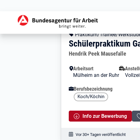
Zur Jobsuche Startseite
Stellendetails zu:
Schülerpraktiku
Schülerpraktikum 
Kopfbereich
Angebotsart:
Praktikum/Trainee/Werkstud
Schülerpraktikum G
Arbeitgeber:
Hendrik Peek Mausefalle
Besondere Merkmale
Arbeitsort
Anstell
Mülheim an der Ruhr
Vollzei
Berufsbezeichnung
Koch/Köchin
Info zur Bewerbung
Veröffentlichungsdatum:
Vor 30+ Tagen veröffentlicht