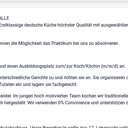
ALLE
Erstklassige deutsche Küche höchster Qualität mit ausgewählte
innen die Möglichkeit das Praktikum bei uns zu absolvieren.
ugust einen Ausbildungsplatz zum/zur Koch/Köchin (m/w/d) an.
erschiedliche Gerichte zu und richten sie an. Sie organisieren d
Zutaten ein und lagern sie fachgerecht.
ster. Im jungen hoch motivierten Team kochen wir traditionelle 
ch hergestellt. Wir verwenden 0% Convinience und unterstützen
hulabschluss. Unser Bewerber/in sollte das 17. Lebensjahr voll