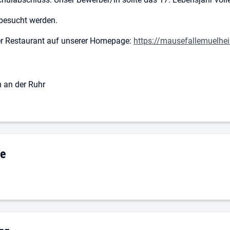
 besucht werden.
er Restaurant auf unserer Homepage:
https://mausefallemuelhe
 an der Ruhr
g: Hendrik Peek Mausefalle
le