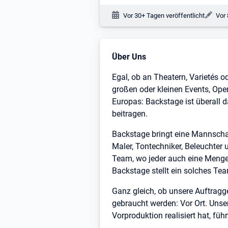
Veröffentlichungsdatum:
Änd
Vor 30+ Tagen veröffentlicht
Vor 
Stellenbeschreibung
Über Uns
Egal, ob an Theatern, Varietés 
großen oder kleinen Events, Ope
Europas: Backstage ist überall 
beitragen.
Backstage bringt eine Mannschaft
Maler, Tontechniker, Beleuchter 
Team, wo jeder auch eine Menge 
Backstage stellt ein solches Te
Ganz gleich, ob unsere Auftragge
gebraucht werden: Vor Ort. Unse
Vorproduktion realisiert hat, fü