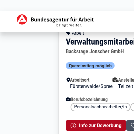
Zur Jobsuche Startseite
Stellendetails zu: 
Verwaltungsmitar
Verwaltungsmitarbe
Kopfbereich
Angebotsart:
Arbeit
Verwaltungsmitarbei
Arbeitgeber:
Backstage Jonscher GmbH
Besondere Merkmale
Quereinstieg möglich
Arbeitsort
Anstell
Fürstenwalde/Spree
Teilzei
Berufsbezeichnung
Personalsachbearbeiter/in
Info zur Bewerbung