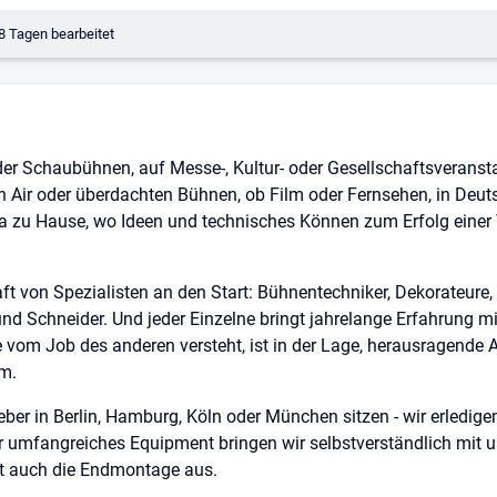
erungsdatum:
8 Tagen bearbeitet
oder Schaubühnen, auf Messe-, Kultur- oder Gesellschaftsverans
n Air oder überdachten Bühnen, ob Film oder Fernsehen, in Deu
da zu Hause, wo Ideen und technisches Können zum Erfolg einer
 von Spezialisten an den Start: Bühnentechniker, Dekorateure, Sc
und Schneider. Und jeder Einzelne bringt jahrelange Erfahrung mit
vom Job des anderen versteht, ist in der Lage, herausragende A
am.
ber in Berlin, Hamburg, Köln oder München sitzen - wir erledige
r umfangreiches Equipment bringen wir selbstverständlich mit 
hrt auch die Endmontage aus.