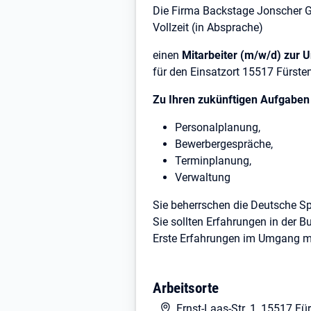
Die Firma Backstage Jonscher Gm
Vollzeit (in Absprache)
einen
Mitarbeiter (m/w/d) zur 
für den Einsatzort 15517 Fürste
Zu Ihren zukünftigen Aufgaben
Personalplanung,
Bewerbergespräche,
Terminplanung,
Verwaltung
Sie beherrschen die Deutsche Sp
Sie sollten Erfahrungen in der B
Erste Erfahrungen im Umgang m
Sollten Sie grundsätzlich Inter
Fähigkeiten in speziellen Buchha
Arbeitsorte
Ernst-Laas-Str. 1, 15517 F
Ebenfalls von Vorteil sind Erfa