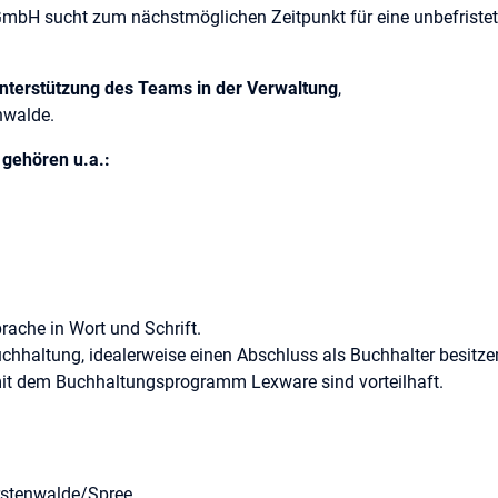
bH sucht zum nächstmöglichen Zeitpunkt für eine unbefristete T
Unterstützung des Teams in der Verwaltung
,
nwalde.
 gehören u.a.:
rache in Wort und Schrift.
uchhaltung, idealerweise einen Abschluss als Buchhalter besitze
it dem Buchhaltungsprogramm Lexware sind vorteilhaft.
esse an der abwechslungsreichen Tätigkeit haben, Ihnen jedoch n
ltungsbereichen fehlen, erhalten Sie natürlich eine umfassende 
ürstenwalde/Spree
hrungen in der Personalsachbearbeitung, werden jedoch nicht zw