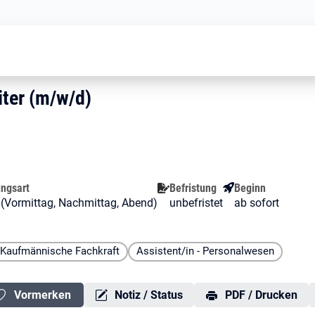
Verwaltungsmitarbeiter (m/w/d)
beiter (m/w/d)
iter (m/w/d)
ter (m/w/d)
ungsart
Befristung
Beginn
t (Vormittag, Nachmittag, Abend)
unbefristet
ab sofort
Kaufmännische Fachkraft
Assistent/in - Personalwesen
Vormerken
Notiz / Status
PDF / Drucken