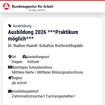
Zur Jobsuche Startseite
Stellendetails zu: Ausbildung 20
Ausbildung 2026 ***Praktik
Ausbildung 2026 ***Praktikum m
Kopfbereich
Angebotsart:
Ausbildung
Ausbildung 2026 ***Praktikum
möglich***
Arbeitgeber:
Dr. Nadine Haardt-Schultze Kieferorthopäde
Besondere Merkmale
Ort
Anstellungsart
Siegen
Vollzeit
Benötigter Schulabschluss
Mittlere Reife / Mittlerer Bildungsabschluss
Beginn
ab sofort
Ausbildungsberuf
Zahnmedizinische/r Fachangestellte/r