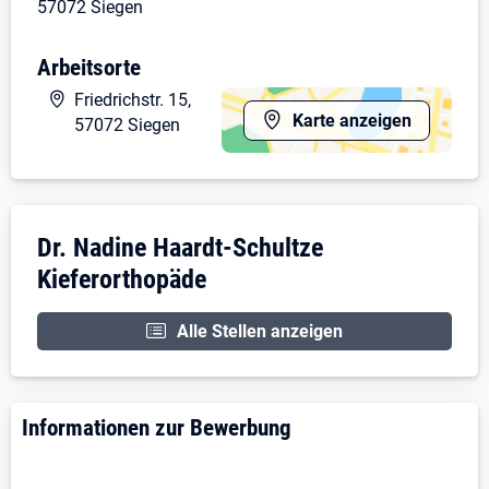
57072 Siegen
Arbeitsorte
Friedrichstr. 15,
Karte anzeigen
57072 Siegen
Unternehmensdarstellung: Dr. Nadine Haar
Dr. Nadine Haardt-Schultze
Kieferorthopäde
Alle Stellen anzeigen
Informationen zur Bewerbung