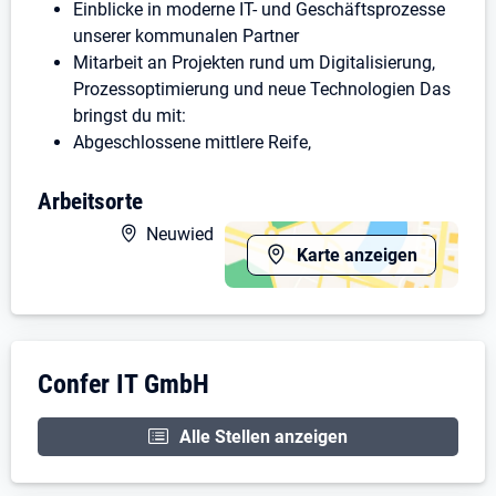
Einblicke in moderne IT- und Geschäftsprozesse
unserer kommunalen Partner
Mitarbeit an Projekten rund um Digitalisierung,
Prozessoptimierung und neue Technologien Das
bringst du mit:
Abgeschlossene mittlere Reife,
Fachhochschulreife oder Abitur
Interesse an Technik, Digitalisierung und
Arbeitsorte
modernen Prozessen
Neuwied
Selbstständige und strukturierte Arbeitsweise
Karte anzeigen
Lernbereitschaft, Teamgeist und
Verantwortungsbewusstsein
Gute Umgangsformen und ein gepflegtes
Auftreten
Unternehmensdarstellung: Confer IT GmbH
Confer IT GmbH
Führerschein Klasse B Das bieten wir dir:
Eine abwechslungsreiche Ausbildung mit Einblick
in alle kaufmännischen und technischen Abläufe
Alle Stellen anzeigen
Ein engagiertes Team, das dich unterstützt und
fördert