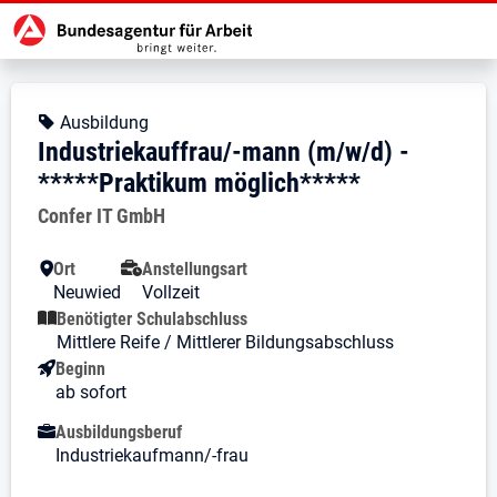
Zur Jobsuche Startseite
Stellendetails zu: Industriekauf
Industriekauffrau/-mann (m/
Industriekauffrau/-mann (m/w/d)
Kopfbereich
Angebotsart:
Ausbildung
Industriekauffrau/-mann (m/w/d) -
*****Praktikum möglich*****
Arbeitgeber:
Confer IT GmbH
Besondere Merkmale
Ort
Anstellungsart
Neuwied
Vollzeit
Benötigter Schulabschluss
Mittlere Reife / Mittlerer Bildungsabschluss
Beginn
ab sofort
Ausbildungsberuf
Industriekaufmann/-frau