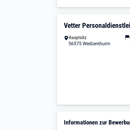
Unternehmensdarstellun
Vetter Personaldienstl
Hauptsitz
56575 Weißenthurm
Informationen zur Bewerb