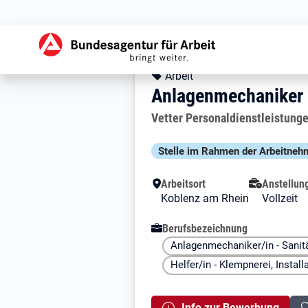
Zur Jobsuche Startseite
Stellendetails zu:
Anlagenmechanik
Anlagenmechaniker
Kopfbereich
Angebotsart:
Arbeit
Anlagenmechaniker 
Arbeitgeber:
Vetter Personaldienstleistun
Besondere Merkmale
Stelle im Rahmen der Arbeit­nehm
Arbeitsort
Anstellun
Koblenz am Rhein
Vollzeit
Berufsbezeichnung
Anlagenmechaniker/in - Sanitä
Helfer/in - Klempnerei, Install
Info zur Bewerbung