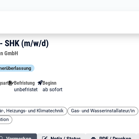
 Anlagenmechaniker - SHK (m/w/d)
er - SHK (m/w/d)
 - SHK (m/w/d)
- SHK (m/w/d)
gen GmbH
er­über­lassung
gsart
Befristung
Beginn
unbefristet
ab sofort
r-, Heizungs- und Klimatechnik
Gas- und Wasserinstallateur/in
ation
Vormerken
Notiz / Status
PDF / Drucken