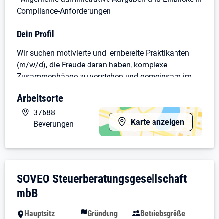
Compliance-Anforderungen
Dein Profil
Wir suchen motivierte und lernbereite Praktikanten
(m/w/d), die Freude daran haben, komplexe
Zusammenhänge zu verstehen und gemeinsam im
Team an Lösungen zu arbeiten.
Arbeitsorte
Interesse an steuerlichen und
37688
betriebswirtschaftlichen Themen
Karte anzeigen
Beverungen
Sorgfalt und eine strukturierte Arbeitsweise
Verantwortungsbewusstsein und Zuverlässigkeit
Offenheit für digitale Arbeitsweisen und IT-
Affinität
Unternehmensdarstellung: SOVEO Steuerbe
SOVEO Steuerberatungsgesellschaft
Kommunikations- und Teamfähigkeit
mbB
Warum wir?
Hauptsitz
Gründung
Betriebsgröße