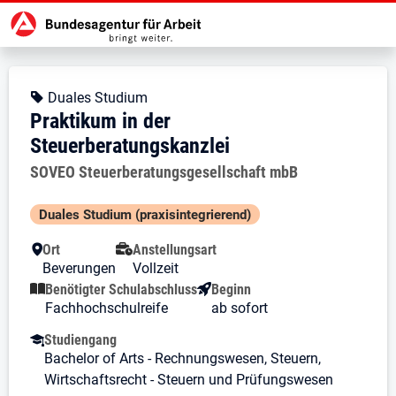
Zur Jobsuche Startseite
Stellendetails zu: Praktikum in d
Praktikum in der Steuerberat
Praktikum in der Steuerberatungs
Kopfbereich
Angebotsart:
Duales Studium
Praktikum in der
Steuerberatungskanzlei
Arbeitgeber:
SOVEO Steuerberatungsgesellschaft mbB
Besondere Merkmale
Duales Studium (praxis­integrierend)
Ort
Anstellungsart
Beverungen
Vollzeit
Benötigter Schulabschluss
Beginn
Fachhochschulreife
ab sofort
Studiengang
Bachelor of Arts - Rechnungswesen, Steuern,
Wirtschaftsrecht - Steuern und Prüfungswesen