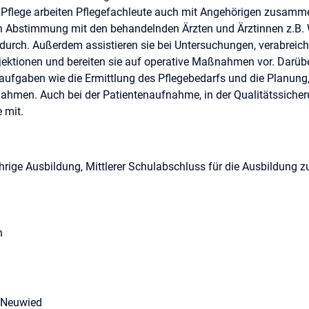
 Pflege arbeiten Pflegefachleute auch mit Angehörigen zusamme
 in Abstimmung mit den behandelnden Ärzten und Ärztinnen z.B.
rch. Außerdem assistieren sie bei Untersuchungen, verabreiche
jektionen und bereiten sie auf operative Maßnahmen vor. Darüb
aufgaben wie die Ermittlung des Pflegebedarfs und die Planung
men. Auch bei der Patientenaufnahme, in der Qualitätssicher
 mit.
jährige Ausbildung, Mittlerer Schulabschluss für die Ausbildun
n
rige Examen befinden sich in Neuwied (Alice Salomon Schule) un
as 3-jährige Examen befindet sich in Koblenz (Bildungscampus K
4 Neuwied
? Dann bewerben Sie sich gerne bei uns!