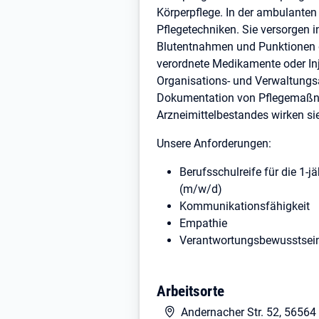
Körperpflege. In der ambulanten
Pflegetechniken. Sie versorgen
Blutentnahmen und Punktionen du
verordnete Medikamente oder In
Organisations- und Verwaltungs
Dokumentation von Pflegemaßnah
Arzneimittelbestandes wirken sie
Unsere Anforderungen:
Berufsschulreife für die 1-
(m/w/d)
Kommunikationsfähigkeit
Empathie
Verantwortungsbewusstsei
Die Berufsschulen für das 1-jäh
Schule), die Berufsschule für d
Arbeitsorte
Andernacher Str. 52, 5656
Haben wir Ihr Interesse geweckt