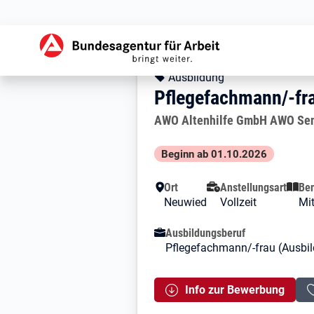
Zur Jobsuche Startseite
Stellendetails zu: 
Pflegefachmann/-
Pflegefachmann/-fr
Kopfbereich
Angebotsart:
Ausbildung
Pflegefachmann/-fra
Arbeitgeber:
AWO Altenhilfe GmbH AWO Se
Besondere Merkmale
Beginn ab 01.10.2026
Ort
Anstellungsart
Ben
Neuwied
Vollzeit
Mit
Ausbildungsberuf
Pflegefachmann/-frau (Ausbi
Info zur Bewerbung