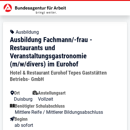
Zur Jobsuche Startseite
Stellendetails zu: Ausbildung Fa
Ausbildung Fachmann/-frau - 
Ausbildung Fachmann/-frau - Res
Kopfbereich
Angebotsart:
Ausbildung
Ausbildung Fachmann/-frau -
Restaurants und
Veranstaltungsgastronomie
(m/w/divers) im Eurohof
Arbeitgeber:
Hotel & Restaurant Eurohof Tepes Gaststätten
Betriebs- GmbH
Besondere Merkmale
Ort
Anstellungsart
Duisburg
Vollzeit
Benötigter Schulabschluss
Mittlere Reife / Mittlerer Bildungsabschluss
Beginn
ab sofort