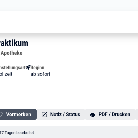
Pharmazeut/in im Praktikum
m Praktikum
Praktikum
raktikum
 Apotheke
nstellungsart
Beginn
ollzeit
ab sofort
Vormerken
Notiz / Status
PDF / Drucken
erungsdatum:
17 Tagen bearbeitet