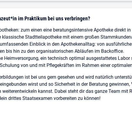
azeut*in im Praktikum bei uns verbringen?
potheken: zum einen eine beratungsintensive Apotheke direkt in
 klassische Stadtteilapotheke mit einem großen Stammkundena
mfassenden Einblick in den Apothekenalltag: von ausführliche
n bis hin zu den organisatorischen Abläufen im Backoffice.
ne Heimversorgung, ein technisch optimal ausgestattetes Labor
chulung von und mit Pflegekräften im Rahmen einer optimalen
rbildungen ist bei uns gern gesehen und wird natürlich unterstüt
iv eingebunden wirst und so Sicherheit in der Beratung gewinne
h weiterentwickeln kannst. Dabei steht dir das ganze Team mit R
dein drittes Staatsexamen vorbereiten zu können!