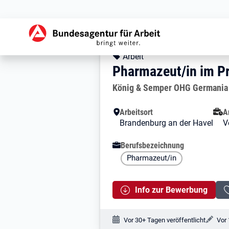
Zur Jobsuche Startseite
Stellendetails zu: 
Pharmazeut/in i
Pharmazeut/in im 
Kopfbereich
Angebotsart:
Arbeit
Pharmazeut/in im P
Arbeitgeber:
König & Semper OHG Germania
Besondere Merkmale
Arbeitsort
A
Brandenburg an der Havel
V
Berufsbezeichnung
Pharmazeut/in
Info zur Bewerbung
Veröffentlichungsdatum:
Änd
Vor 30+ Tagen veröffentlicht
Vor 