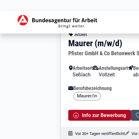
Zur Jobsuche Startseite
Stellendetails zu: 
Maurer (m/w/d)
Maurer (m/w/d)
Kopfbereich
Angebotsart:
Arbeit
Maurer (m/w/d)
Arbeitgeber:
Pfister GmbH & Co Betonwerk 
Besondere Merkmale
Arbeitsort
Anstellungsart
Be
Seßlach
Vollzeit
ab
Berufsbezeichnung
Maurer/in
Info zur Bewerbung
Veröffentlichungsdatum:
Änd
Vor 30+ Tagen veröffentlicht
Vor 