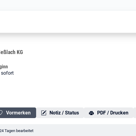
Maurer (m/w/d)
Seßlach KG
ginn
 sofort
Vormerken
Notiz / Status
PDF / Drucken
erungsdatum:
24 Tagen bearbeitet