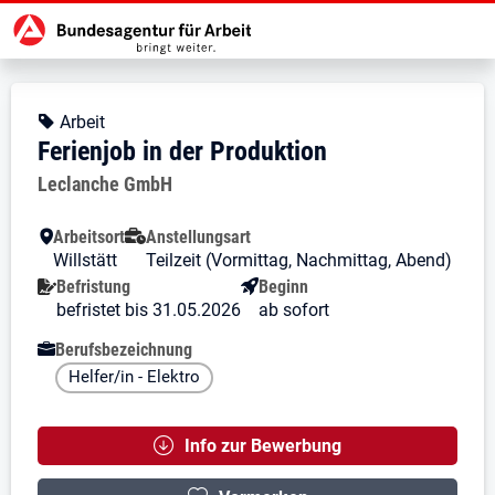
Zur Jobsuche Startseite
Stellendetails zu: Ferienjob in de
Ferienjob in der Produktion
Ferienjob in der Produktion
Kopfbereich
Angebotsart:
Arbeit
Ferienjob in der Produktion
Arbeitgeber:
Leclanche GmbH
Besondere Merkmale
Arbeitsort
Anstellungsart
Willstätt
Teilzeit (Vormittag, Nachmittag, Abend)
Befristung
Beginn
befristet bis 31.05.2026
ab sofort
Berufsbezeichnung
Helfer/in - Elektro
Info zur Bewerbung