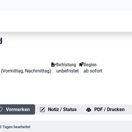
Ergotherapeut m/w/d
/w/d
/d
d
Befristung
Beginn
it (Vormittag, Nachmittag)
unbefristet
ab sofort
Vormerken
Notiz / Status
PDF / Drucken
erungsdatum:
3 Tagen bearbeitet