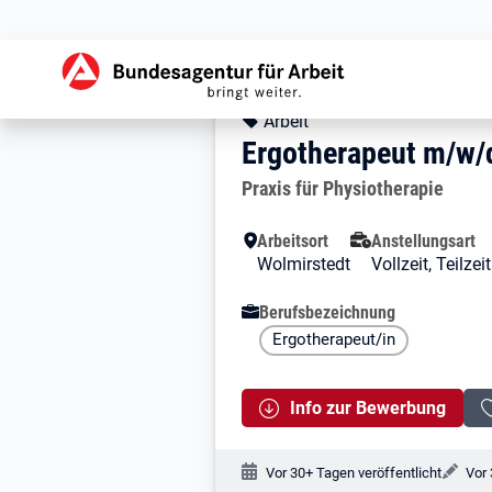
Zur Jobsuche Startseite
Stellendetails zu: 
Ergotherapeut m
Ergotherapeut m/w
Kopfbereich
Angebotsart:
Arbeit
Ergotherapeut m/w/
Arbeitgeber:
Praxis für Physiotherapie
Besondere Merkmale
Arbeitsort
Anstellungsart
Wolmirstedt
Vollzeit, Teilze
Berufsbezeichnung
Ergotherapeut/in
Info zur Bewerbung
Veröffentlichungsdatum:
Änd
Vor 30+ Tagen veröffentlicht
Vor 