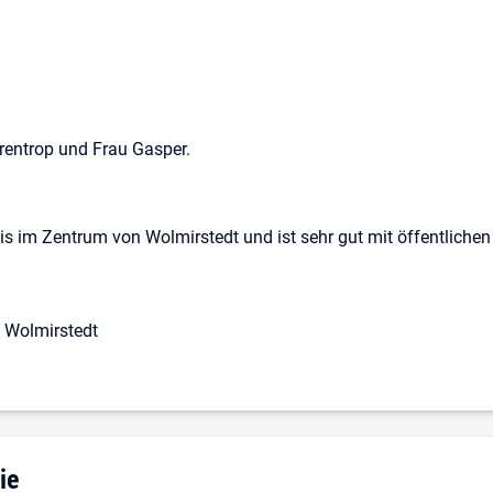
Brentrop und Frau Gasper.
axis im Zentrum von Wolmirstedt und ist sehr gut mit öffentlichen
6 Wolmirstedt
g: Praxis für Physiotherapie
ie