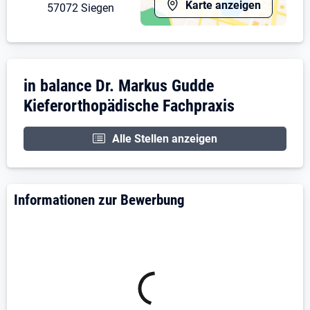
Karte anzeigen
57072 Siegen
Unternehmensdarstellung: in balance Dr. 
in balance Dr. Markus Gudde
Kieferorthopädische Fachpraxis
Alle Stellen anzeigen
Informationen zur Bewerbung