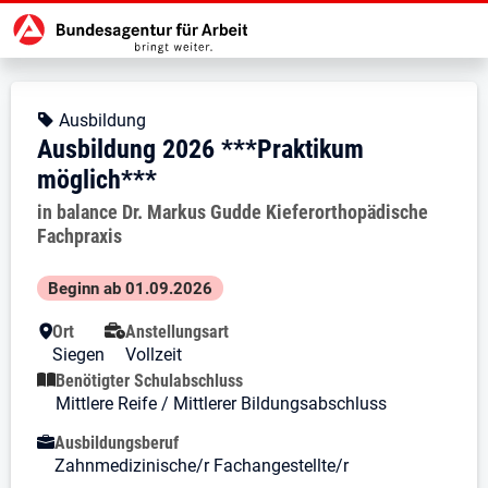
Zur Jobsuche Startseite
Stellendetails zu: Ausbildung 20
Ausbildung 2026 ***Praktik
Ausbildung 2026 ***Praktikum m
Kopfbereich
Angebotsart:
Ausbildung
Ausbildung 2026 ***Praktikum
möglich***
Arbeitgeber:
in balance Dr. Markus Gudde Kieferorthopädische
Fachpraxis
Besondere Merkmale
Beginn ab 01.09.2026
Ort
Anstellungsart
Siegen
Vollzeit
Benötigter Schulabschluss
Mittlere Reife / Mittlerer Bildungsabschluss
Ausbildungsberuf
Zahnmedizinische/r Fachangestellte/r