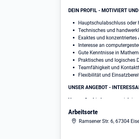
DEIN PROFIL - MOTIVIERT UND
Hauptschulabschluss oder 
Technisches und handwerkl
Exaktes und konzentriertes 
Interesse an computergest
Gute Kenntnisse in Mathema
Praktisches und logisches 
Teamfähigkeit und Kontaktf
Flexibilität und Einsatzbere
UNSER ANGEBOT - INTERESSA
Unsere Azubis bewegen sich in e
erfahrenen Mitarbeitern angeleit
Arbeitsorte
Ausbildung praxisnah an 30 mod
Ramsener Str. 6, 67304 Eis
Die Ausbildungsdauer beträgt 3 