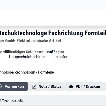
Kunststoff- und Kautschuktechnolo
Kautschuktechnologe Fachrich
utschuktechnologe Fachrichtung Fo
tschuktechnologe Fachrichtung Formtei
er GmbH Elektrotechnische Artikel
sart
Benötigter Schulabschluss
Beginn
Hauptschulabschluss
ab sofort
hnologe/-technologin - Formteile
Vormerken
Notiz / Status
PDF / Drucken
erungsdatum:
4 Tagen bearbeitet