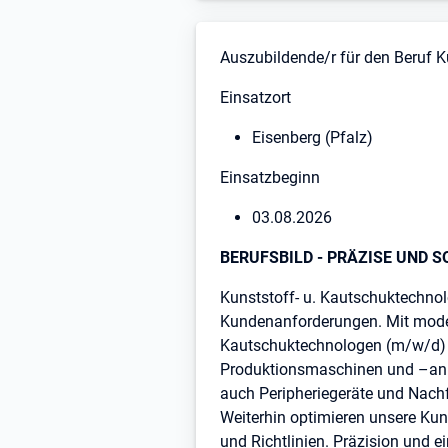
Stellenbeschreibung
Auszubildende/r für den Beruf 
Einsatzort
Eisenberg (Pfalz)
Einsatzbeginn
03.08.2026
BERUFSBILD - PRÄZISE UND S
Kunststoff- u. Kautschuktechno
Kundenanforderungen. Mit modern
Kautschuktechnologen (m/w/d) b
Produktionsmaschinen und –anl
auch Peripheriegeräte und Nachf
Weiterhin optimieren unsere Ku
und Richtlinien. Präzision und 