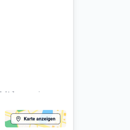
chabteilungen, wo sie von
 Bei WALTHER absolvieren sie Ihre
Karte anzeigen