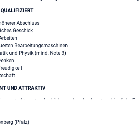
 QUALIFIZIERT
höherer Abschluss
iches Geschick
Arbeiten
euerten Bearbeitungsmaschinen
tik und Physik (mind. Note 3)
Denken
reudigkeit
itschaft
NT UND ATTRAKTIV
inem strukturierten Ausbildungsplan durch unterschiedliche Fa
et und somit gezielt zur selbstständigen Arbeit geführt werden.
ernen Spritzgießmaschinen in einem motivierten Team.
enberg (Pfalz)
Jahre.