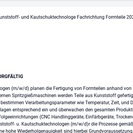
Kunststoff- und Kautschuktechnologe Fachrichtung Formteile 2
ORGFÄLTIG
logen (m/w/d) planen die Fertigung von Formteilen anhand von 
en Spritzgießmaschinen werden Teile aus Kunststoff gefertigt.
estimmen Verarbeitungsparameter wie Temperatur, Zeit, und Dru
agen entsprechend ein und überwachen den gesamten Produkti
olgeeinrichtungen (CNC Handlinggeräte, Einfärbgeräte, Trockenö
nststoff- u. Kautschuktechnologen (m/w/d)r die Prozesse gemä
eine hohe Wiederholgenauigkeit sind hierbei Grundvoraussetzung