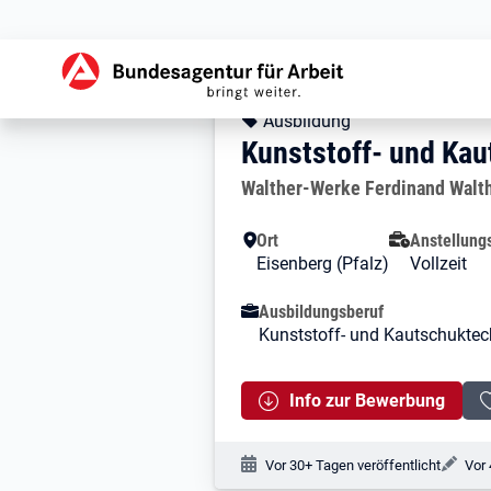
Zur Jobsuche Startseite
Stellendetails zu: 
Kunststoff- und 
Kunststoff- und Ka
Kopfbereich
Angebotsart:
Ausbildung
Kunststoff- und Kau
Arbeitgeber:
Walther-Werke Ferdinand Walth
Besondere Merkmale
Ort
Anstellung
Eisenberg (Pfalz)
Vollzeit
Ausbildungsberuf
Kunststoff- und Kautschuktec
Info zur Bewerbung
Veröffentlichungsdatum:
Änd
Vor 30+ Tagen veröffentlicht
Vor 