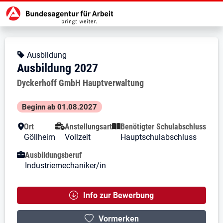
Zur Jobsuche Startseite
Stellendetails zu: Ausbildung 202
Ausbildung 2027
Ausbildung 2027
Kopfbereich
Angebotsart:
Ausbildung
Ausbildung 2027
Arbeitgeber:
Dyckerhoff GmbH Hauptverwaltung
Besondere Merkmale
Beginn ab 01.08.2027
Ort
Anstellungsart
Benötigter Schulabschluss
Göllheim
Vollzeit
Hauptschulabschluss
Ausbildungsberuf
Industriemechaniker/in
Info zur Bewerbung
Vormerken