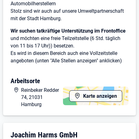
Automobilherstellern
Stolz sind wir auch auf unsere Umweltpartnerschaft
mit der Stadt Hamburg.
Wir suchen tatkräftige Unterstützung im Frontoffice
und möchten eine freie Teilzeitstelle (6 Std. täglich
von 11 bis 17 Uhr)) besetzen.
Es wird in diesem Bereich auch eine Vollzeitstelle
angeboten (unten "Alle Stellen anzeigen" anklicken)
Dies beinhaltet in erster Linie die Annahme und
Arbeitsorte
Ausgabe von Fahrzeugen, Anlage von neuen
Aufträgen, Auftragsüberwachung, Terminvergabe und
Reinbeker Redder
Kundenkommunikation.
Karte anzeigen
74, 21031
Sie sollten ein aufgeschlossener, freundlicher,
Hamburg
kommunikativer Mensch sein.
Wir legen großen Wert auf Zuverlässigkeit und
Resilienz, denn bei uns ist immer etwas los.
Erstklassige Deutschkenntnisse sind erforderlich und
Unternehmensdarstellung: Joachim Harm
Joachim Harms GmbH