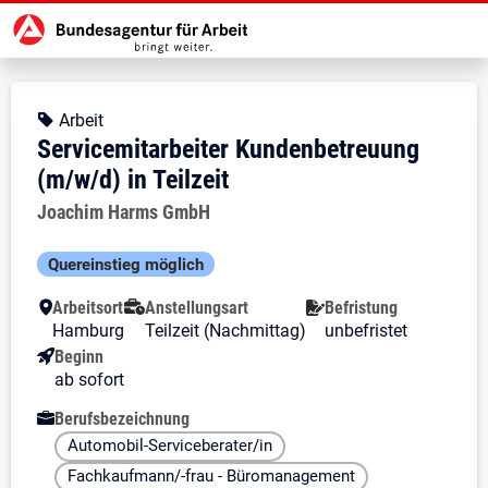
Zur Jobsuche Startseite
Stellendetails zu: Servicemitarbei
Servicemitarbeiter Kundenbet
Servicemitarbeiter Kundenbetreuun
Kopfbereich
Angebotsart:
Arbeit
Servicemitarbeiter Kundenbetreuung
(m/w/d) in Teilzeit
Arbeitgeber:
Joachim Harms GmbH
Besondere Merkmale
Quereinstieg möglich
Arbeitsort
Anstellungsart
Befristung
Hamburg
Teilzeit (Nachmittag)
unbefristet
Beginn
ab sofort
Berufsbezeichnung
Automobil-Serviceberater/in
Fachkaufmann/-frau - Büromanagement