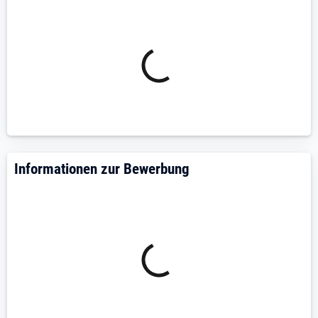
da wir eine Autowerkstatt sind, ist ein Führerschein
wünschenswert.
Wir sind ein dynamisches Team mit sehr gutem
Betriebsklima und bieten dazu noch folgendes an:
einen unbefristeten Arbeitsvertrag
ein 13. Gehalt
Vermögenswirksame Leistungen
Fahrtkostenzuschuss
Zusatzkrankenversicherung ab 1 Jahr
Informationen zur Bewerbung
Betriebszugehörigkeit
Betreuungskosten Zuschlag (KITA)
Wellpass
regelmäßige Möglichkeiten zur Weiterbildung
Bei Interesse bewerben Sie sich bitte mit Lebenslauf
und Zeugnissen; idealerweise per E-Mail über
unsere Webseite.