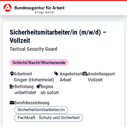
Zur Jobsuche Startseite
Stellenangebot:
Sicherheitsmitarbeiter/in (m/w/d) –
Vollzeit
bei
Tactical Security Guard
Das Wichtigste im Überblick
Besondere Merkmale
Schicht/Nacht/Wochenende
Arbeitsort
Angebotsart
Anstellungsart
Singen (Hohentwiel)
Arbeit
Vollzeit
Befristung
Beginn
unbefristet
ab sofort
Berufsbezeichnung
Sicherheitsmitarbeiter/in
Fachkraft - Schutz und Sicherheit