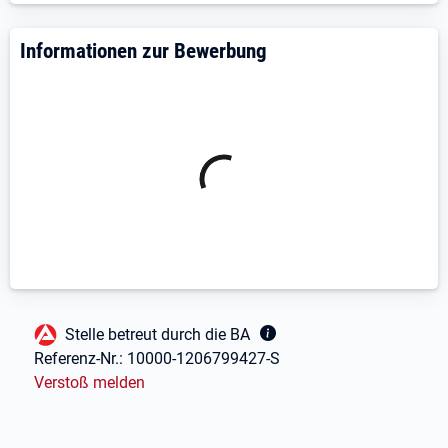
Neugierig geworden?
Informationen zur Bewerbung
Dann schau dir auf unserer Website an, was wir alles
machen.
Wir freuen uns darauf, dich kennenzulernen!
Fußbereich
Stelle betreut durch die BA
Referenz-Nr.:
10000-1206799427-S
Verstoß melden