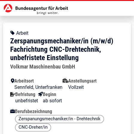
Zur Jobsuche Startseite
Stellendetails zu: Zerspanungsme
Zerspanungsmechaniker/in (m/
Zerspanungsmechaniker/in (m/w/d)
Kopfbereich
Angebotsart:
Arbeit
Zerspanungsmechaniker/in (m/w/d)
Fachrichtung CNC-Drehtechnik,
unbefristete Einstellung
Arbeitgeber:
Volkmar Maschinenbau GmbH
Besondere Merkmale
Arbeitsort
Anstellungsart
Sennfeld, Unterfranken
Vollzeit
Befristung
Beginn
unbefristet
ab sofort
Berufsbezeichnung
Zerspanungsmechaniker/in - Drehtechnik
CNC-Dreher/in