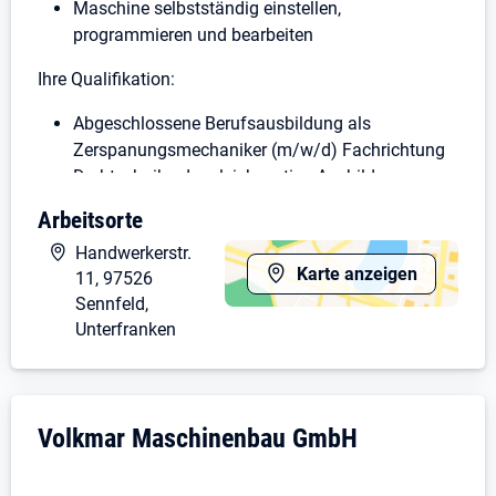
Maschine selbstständig einstellen,
programmieren und bearbeiten
Ihre Qualifikation:
Abgeschlossene Berufsausbildung als
Zerspanungsmechaniker (m/w/d) Fachrichtung
Drehtechnik oder gleichwertige Ausbildung
Kenntnisse in der Qualitätssicherung sind von
Arbeitsorte
Vorteil
Handwerkerstr.
Qualitätsbewusstsein und
Karte anzeigen
11, 97526
verantwortungsbewusstes, selbständiges
Sennfeld,
Arbeiten
Unterfranken
Erfahrung in der Einzelteilbearbeitung
Haben wir Ihr Interesse geweckt?
Dann senden Sie uns Ihre vollständigen
Unternehmensdarstellung: Volkmar Masc
Volkmar Maschinenbau GmbH
Bewerbungsunterlagen per Mail:
bewerbung@volkmar-gmbh.de