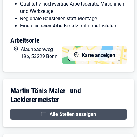
Qualitativ hochwertige Arbeitsgeräte, Maschinen
und Werkzeuge
Regionale Baustellen statt Montage
Einen sicheren Arbeitsplatz mit unbefristeten
Arbeitsvertrag
Arbeitsorte
Sympathisches und teamorientiertes
Arbeitsklima
Alaunbachweg
Weiterentwicklungs- und
Karte anzeigen
19b, 53229 Bonn
Fortbildungsmöglichkeiten
Firmenfahrzeug
Wir freuen uns auf Deine Bewerbung, gerne vorab
Unternehmensdarstellung: Martin Tönis Mal
Martin Tönis Maler- und
auch telefonisch oder per E-Mail an
info@malermeisterbonn.de
Lackierermeister
oder per Post an unsere Anschrift.
Alle Stellen anzeigen
Maler- und Lackierermeister
Martin Tönis
Alaunbachweg 19b