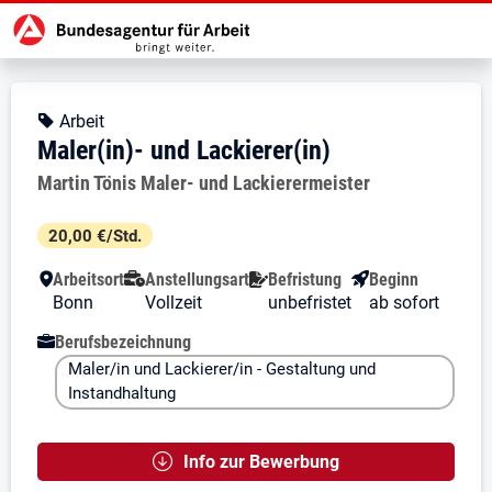
Zur Jobsuche Startseite
Stellendetails zu: Maler(in)- und L
Maler(in)- und Lackierer(in)
Maler(in)- und Lackierer(in)
Kopfbereich
Angebotsart:
Arbeit
Maler(in)- und Lackierer(in)
Arbeitgeber:
Martin Tönis Maler- und Lackierermeister
Besondere Merkmale
20,00 €/Std.
Arbeitsort
Anstellungsart
Befristung
Beginn
Bonn
Vollzeit
unbefristet
ab sofort
Berufsbezeichnung
Maler/in und Lackierer/in - Gestaltung und
Instandhaltung
Info zur Bewerbung