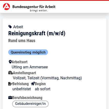
Zur Jobsuche Startseite
Stellendetails zu: Reinigungskraf
Reinigungskraft (m/w/d)
Reinigungskraft (m/w/d)
Kopfbereich
Angebotsart:
Arbeit
Reinigungskraft (m/w/d)
Arbeitgeber:
Rund ums Haus
Besondere Merkmale
Quereinstieg möglich
Arbeitsort
Utting am Ammersee
Anstellungsart
Vollzeit, Teilzeit (Vormittag, Nachmittag)
Befristung
Beginn
unbefristet
ab sofort
Berufsbezeichnung
Gebäudereiniger/in