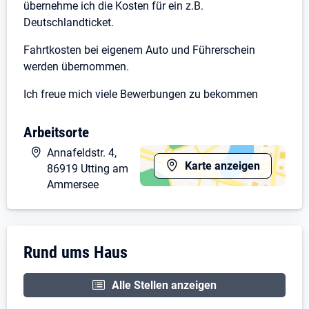
übernehme ich die Kosten für ein z.B.
Deutschlandticket.
Fahrtkosten bei eigenem Auto und Führerschein
werden übernommen.
Ich freue mich viele Bewerbungen zu bekommen
Arbeitsorte
Annafeldstr. 4,
Karte anzeigen
86919 Utting am
Ammersee
Unternehmensdarstellung: Rund ums Haus
Rund ums Haus
Alle Stellen anzeigen