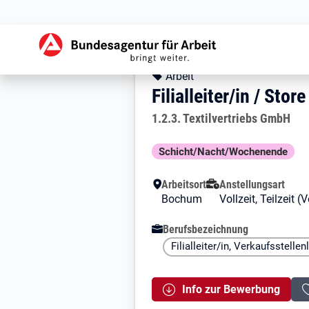
Zur Jobsuche Startseite
Stellendetails zu: 
Filialleiter/in 
Filialleiter/in / S
Kopfbereich
Angebotsart:
Arbeit
Filialleiter/in / St
Arbeitgeber:
1.2.3. Textilvertriebs GmbH
Besondere Merkmale
Schicht/Nacht/Wochenende
Arbeitsort
Anstellungsart
Bochum
Vollzeit, Teilzeit
Berufsbezeichnung
Filialleiter/in, Verkaufsstellenl
Info zur Bewerbung