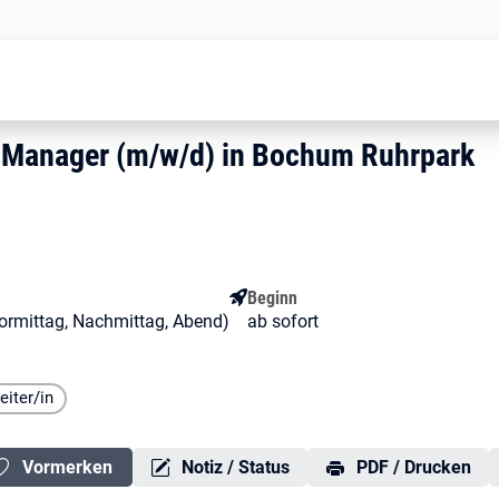
Filialleiter/in / Store Manager (m/
/ Store Manager (m/w/d) in Boch
tore Manager (m/w/d) in Bochum Ruh
ore Manager (m/w/d) in Bochum Ruhrpark
Beginn
 (Vormittag, Nachmittag, Abend)
ab sofort
eiter/in
Vormerken
Notiz / Status
PDF / Drucken