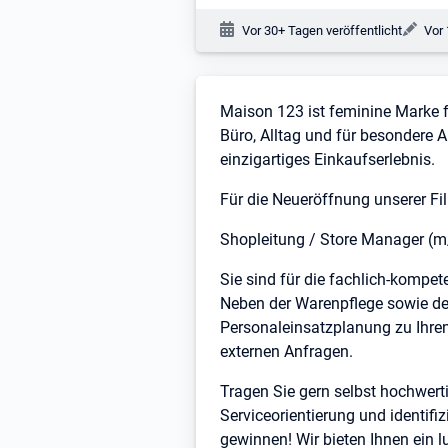
Veröffentlichungsdatum:
Änd
Vor 30+ Tagen veröffentlicht
Vor 
Stellenbeschreibung
Maison 123 ist feminine Marke fü
Büro, Alltag und für besondere 
einzigartiges Einkaufserlebnis.
Für die Neueröffnung unserer F
Shopleitung / Store Manager (
Sie sind für die fachlich-kompe
Neben der Warenpflege sowie de
Personaleinsatzplanung zu Ihren 
externen Anfragen.
Tragen Sie gern selbst hochwer
Serviceorientierung und identifi
gewinnen! Wir bieten Ihnen ein 