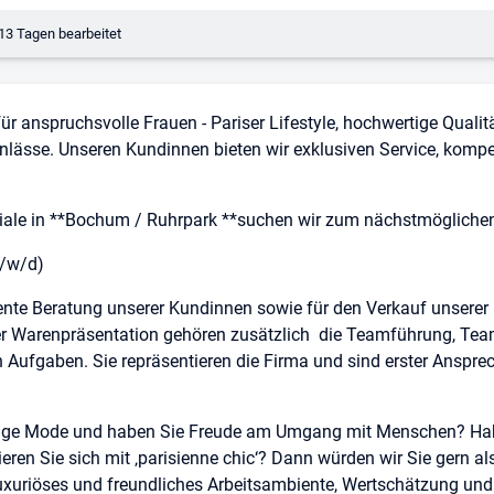
erungsdatum:
13 Tagen bearbeitet
r anspruchsvolle Frauen - Pariser Lifestyle, hochwertige Qualit
Anlässe. Unseren Kundinnen bieten wir exklusiven Service, kom
iliale in **Bochum / Ruhrpark **suchen wir zum nächstmögliche
m/w/d)
tente Beratung unserer Kundinnen sowie für den Verkauf unserer 
r Warenpräsentation gehören zusätzlich die Teamführung, Tea
Aufgaben. Sie repräsentieren die Firma und sind erster Ansprech
tige Mode und haben Sie Freude am Umgang mit Menschen? Habe
zieren Sie sich mit ‚parisienne chic‘? Dann würden wir Sie gern 
luxuriöses und freundliches Arbeitsambiente, Wertschätzung und