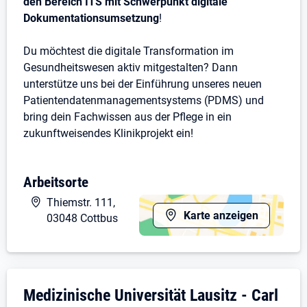
den Bereich ITS mit Schwerpunkt digitale
Dokumentationsumsetzung
!
Du möchtest die digitale Transformation im
Gesundheitswesen aktiv mitgestalten? Dann
unterstütze uns bei der Einführung unseres neuen
Patientendatenmanagementsystems (PDMS) und
bring dein Fachwissen aus der Pflege in ein
zukunftweisendes Klinikprojekt ein!
Als bereichsübergreifender Key User begleitest du das
Projekt über den gesamten Einführungszeitraum
Arbeitsorte
hinweg und unterstützt mehrere Bereiche in enger
Thiemstr. 111,
Abstimmung mit Projektleitung, IT und
Karte anzeigen
03048 Cottbus
Fachbereichen.
Dein Verantwortungsbereich
**Komplexpflege: **Du planst, dokumentierst und
Unternehmensdarstellung: Medizinische Uni
Medizinische Universität Lausitz - Carl
führst eine individuelle, hochkomplexe Pflege