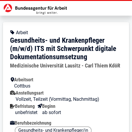
Zur Jobsuche Startseite
Stellendetails zu: Gesundheits- 
Gesundheits- und Krankenpfl
Gesundheits- und Krankenpfleger
Kopfbereich
Angebotsart:
Arbeit
Gesundheits- und Krankenpfleger
(m/w/d) ITS mit Schwerpunkt digitale
Dokumentationsumsetzung
Arbeitgeber:
Medizinische Universität Lausitz - Carl Thiem KdöR
Besondere Merkmale
Arbeitsort
Cottbus
Anstellungsart
Vollzeit, Teilzeit (Vormittag, Nachmittag)
Befristung
Beginn
unbefristet
ab sofort
Berufsbezeichnung
Gesundheits- und Krankenpfleger/in