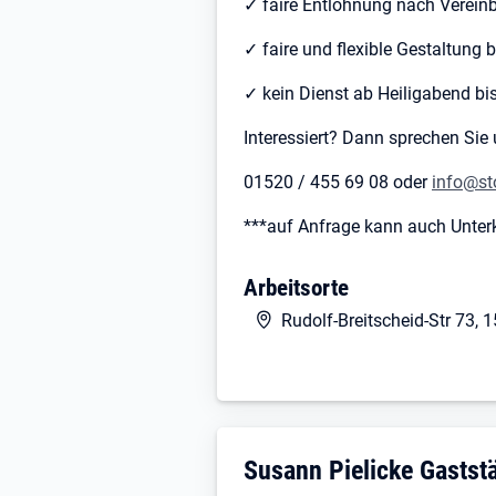
✓ faire Entlohnung nach Verein
✓ faire und flexible Gestaltung 
✓ kein Dienst ab Heiligabend bis
Interessiert? Dann sprechen Sie 
01520 / 455 69 08 oder
info@st
***auf Anfrage kann auch Unter
Arbeitsorte
Rudolf-Breitscheid-Str 73,
Unternehmensdarstellun
Susann Pielicke Gastst