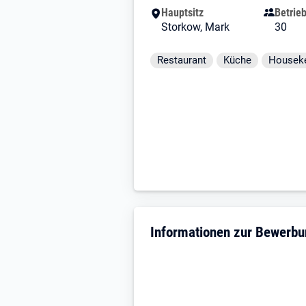
Hauptsitz
Betrie
Storkow, Mark
30
Tätigkeitsfelder und Schlagwort
Restaurant
Küche
Housek
Informationen zur Bewerb