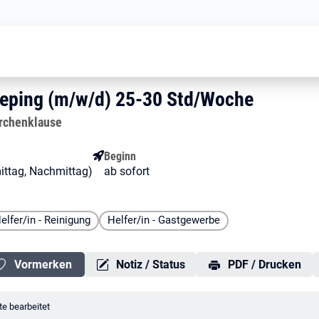
 Mitarbeiter Housekeeping (m/w/d) 
sekeeping (m/w/d) 25-30 Std/
eeping (m/w/d) 25-30 Std/Woche
eeping (m/w/d) 25-30 Std/Woche
orchenklause
Beginn
mittag, Nachmittag)
ab sofort
elfer/in - Reinigung
Helfer/in - Gastgewerbe
Vormerken
Notiz / Status
PDF / Drucken
erungsdatum:
e bearbeitet