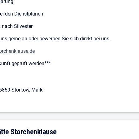
barung
bei den Dienstplänen
 nach Silvester
uns gerne an oder bewerben Sie sich direkt bei uns.
orchenklause.de
kunft geprüft werden***
 15859 Storkow, Mark
g: Susann Pielicke Gaststätte Storchenklause
ätte Storchenklause