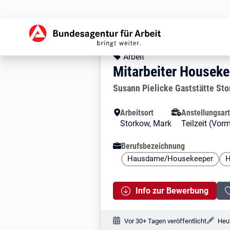
Zur Jobsuche Startseite
Stellendetails zu:
Mitarbeiter Hou
Mitarbeiter Housek
Kopfbereich
Angebotsart:
Arbeit
Mitarbeiter Housek
Arbeitgeber:
Susann Pielicke Gaststätte St
Besondere Merkmale
Arbeitsort
Anstellungsart
Storkow, Mark
Teilzeit (Vor
Berufsbezeichnung
Hausdame/Housekeeper
H
Info zur Bewerbung
Veröffentlichungsdatum:
Änd
Vor 30+ Tagen veröffentlicht
Heut