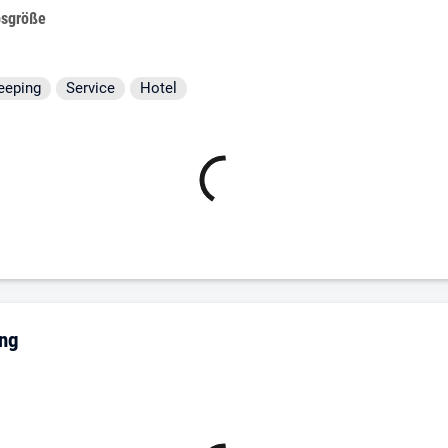
bsgröße
e
eeping
Service
Hotel
ung