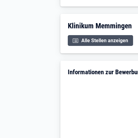
Bitte senden Sie uns Ihre vollst
Memmingen AöR, Personalmana
Unternehmensdarstellu
Klinikum Memmingen
Alle Stellen anzeigen
Informationen zur Bewerb