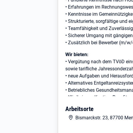
• Erfahrungen im Rechnungswes
• Kenntnisse im Gemeinnützigkeit
• Strukturierte, sorgfältige und 
• Teamfähigkeit und Zuverlässig
• Sicherer Umgang mit gängigen
• Zusätzlich bei Bewerber (m/w
Wir bieten:
• Vergütung nach dem TVöD einsch
sowie tarifliche Jahressonderza
• neue Aufgaben und Herausford
• Alternatives Entgeltanreizsyst
• Betriebliches Gesundheitsma
• Klinikeigene Kantine, Benefit
Arbeitsorte
Für Rückfragen steht Ihnen der 
zur Verfügung.
Bismarckstr. 23, 87700 M
Haben wir Ihr Interesse geweckt