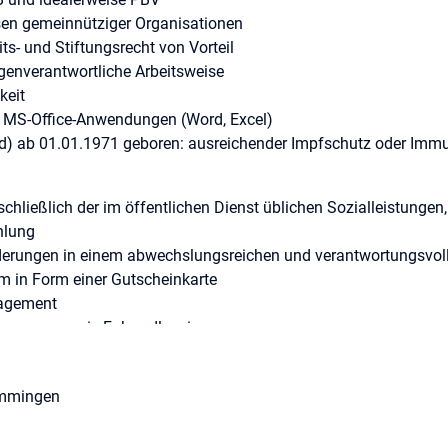
en gemeinnütziger Organisationen
s- und Stiftungsrecht von Vorteil
eigenverantwortliche Arbeitsweise
keit
 MS-Office-Anwendungen (Word, Excel)
/d) ab 01.01.1971 geboren: ausreichender Impfschutz oder Imm
ließlich der im öffentlichen Dienst üblichen Sozialleistungen, 
hlung
erungen in einem abwechslungsreichen und verantwortungsvoll
em in Form einer Gutscheinkarte
nagement
programm sowie Fahrradleasing
Leiter der Finanzbuchhaltung, Herr Sergej Immel unter der Te
emmingen
? Dann freuen wir uns auf Ihre Bewerbung.