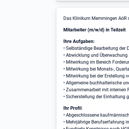
Stellenbeschreibung
Das Klinikum Memmingen AöR s
Mitarbeiter (m/w/d) in Teilzeit
Ihre Aufgaben:
• Selbständige Bearbeitung der 
• Abwicklung und Überwachung 
• Mitwirkung im Bereich Ford
• Mitwirkung bei Monats-, Quar
• Mitwirkung bei der Erstellu
• Allgemeine buchhalterische un
• Zusammenarbeit mit internen 
• Sicherstellung der Einhaltung
Ihr Profil
:
• Abgeschlossene kaufmännische
• Mehrjährige Berufserfahrung i
• Fundierte Kenntnisse nach HG