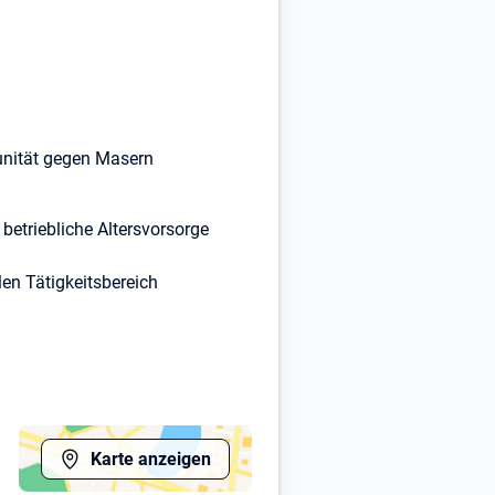
unität gegen Masern
betriebliche Altersvorsorge
en Tätigkeitsbereich
lefonnummer 08331/70-2241 gerne
Karte anzeigen