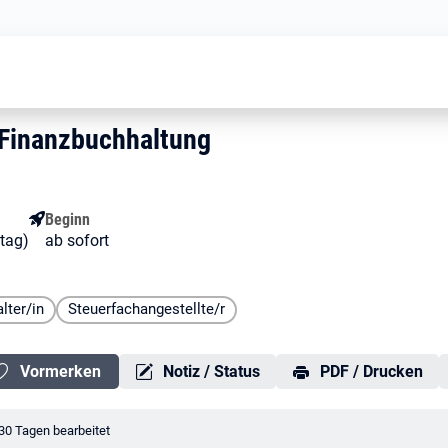
Mitarbeiter (m/w/d) Finanzbuchhalt
/d) Finanzbuchhaltung
) Finanzbuchhaltung
 Finanzbuchhaltung
Beginn
ttag)
ab sofort
lter/in
Steuerfachangestellte/r
Vormerken
Notiz / Status
PDF / Drucken
erungsdatum:
30 Tagen bearbeitet