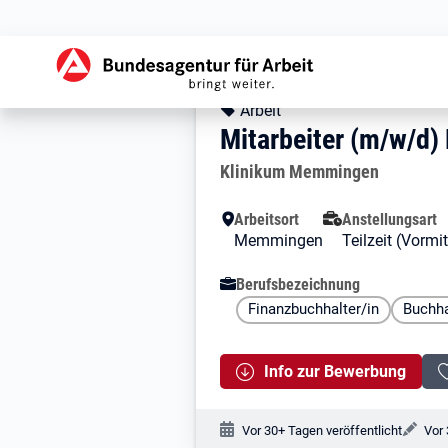
Zur Jobsuche Startseite
Stellendetails zu: 
Mitarbeiter (m/w
Mitarbeiter (m/w/d
Kopfbereich
Angebotsart:
Arbeit
Mitarbeiter (m/w/d)
Arbeitgeber:
Klinikum Memmingen
Besondere Merkmale
Arbeitsort
Anstellungsart
Memmingen
Teilzeit (Vormi
Berufsbezeichnung
Finanzbuchhalter/in
Buchha
Info zur Bewerbung
Veröffentlichungsdatum:
Änd
Vor 30+ Tagen veröffentlicht
Vor 