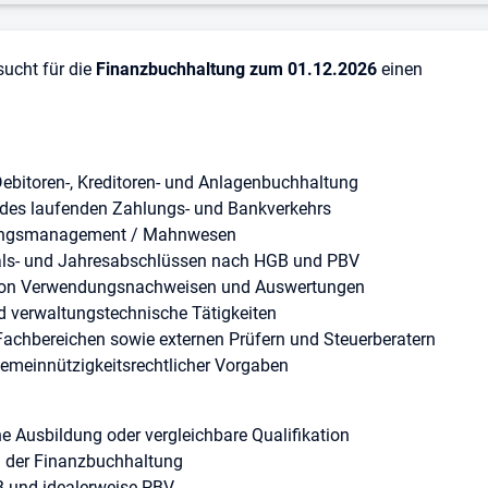
ucht für die
Finanzbuchhaltung zum 01.12.2026
einen
Debitoren-, Kreditoren- und Anlagenbuchhaltung
des laufenden Zahlungs- und Bankverkehrs
erungsmanagement / Mahnwesen
tals- und Jahresabschlüssen nach HGB und PBV
ng von Verwendungsnachweisen und Auswertungen
d verwaltungstechnische Tätigkeiten
Fachbereichen sowie externen Prüfern und Steuerberatern
 gemeinnützigkeitsrechtlicher Vorgaben
 Ausbildung oder vergleichbare Qualifikation
n der Finanzbuchhaltung
B und idealerweise PBV