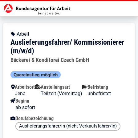
Zur Jobsuche Startseite
Stellendetails zu: Auslieferungsf
Auslieferungsfahrer/ Kommis
Auslieferungsfahrer/ Kommission
Kopfbereich
Angebotsart:
Arbeit
Auslieferungsfahrer/ Kommissionierer
(m/w/d)
Arbeitgeber:
Bäckerei & Konditorei Czech GmbH
Besondere Merkmale
Quereinstieg möglich
Arbeitsort
Anstellungsart
Befristung
Jena
Teilzeit (Vormittag)
unbefristet
Beginn
ab sofort
Berufsbezeichnung
Auslieferungsfahrer/in (nicht Verkaufsfahrer/in)