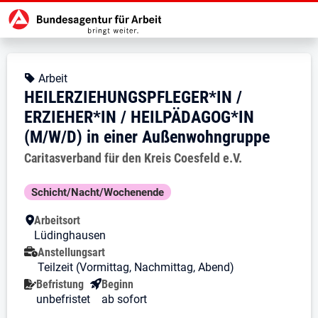
Zur Jobsuche Startseite
Stellendetails zu: HEILERZIEHU
HEILERZIEHUNGSPFLEGER*IN 
HEILERZIEHUNGSPFLEGER*IN / ER
Kopfbereich
Angebotsart:
Arbeit
HEILERZIEHUNGSPFLEGER*IN /
ERZIEHER*IN / HEILPÄDAGOG*IN
(M/W/D) in einer Außenwohngruppe
Arbeitgeber:
Caritasverband für den Kreis Coesfeld e.V.
Besondere Merkmale
Schicht/Nacht/Wochenende
Arbeitsort
Lüdinghausen
Anstellungsart
Teilzeit (Vormittag, Nachmittag, Abend)
Befristung
Beginn
unbefristet
ab sofort