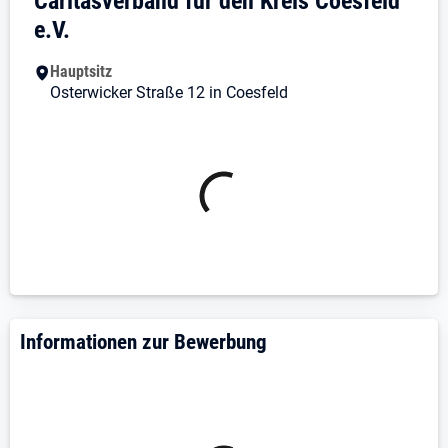
Caritasverband für den Kreis Coesfeld
Identifikation mit den Aufgaben, Zielen und
e.V.
Werten der Caritas
Hauptsitz
Wir bieten wir Dir:
Osterwicker Straße 12 in Coesfeld
sehr gute Vergütung nach
Arbeitsvertragsrichtlinien (AVR) mit
Eingruppierung in Anlage 33 S8b zuzüglich
Zulagen und Sonderzahlungen
36 Tage Urlaub zzgl. Zusatzurlaube und
Regenerationstage
betriebliche Altersvorsorge (KZVK)
Vergünstigungen jeglicher Art durch Corporate
Benefits und die Lokalerie-App
Informationen zur Bewerbung
Möglichkeit des JobRad-Leasings
in- und externe Fort- und
Weiterbildungsmöglichkeiten
Weitere Infos und Einblicke erhältst Du auf dem