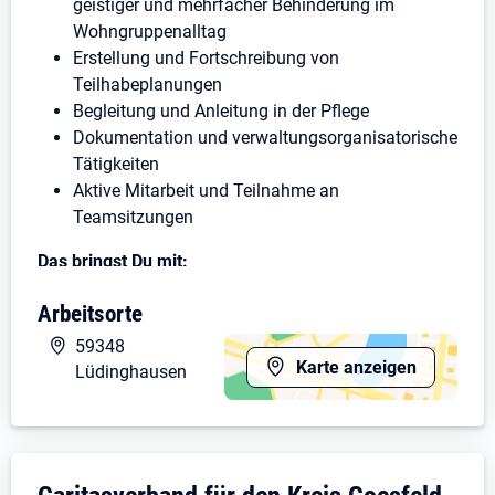
geistiger und mehrfacher Behinderung im
Wohngruppenalltag
Erstellung und Fortschreibung von
Teilhabeplanungen
Begleitung und Anleitung in der Pflege
Dokumentation und verwaltungsorganisatorische
Tätigkeiten
Aktive Mitarbeit und Teilnahme an
Teamsitzungen
Das bringst Du mit:
abgeschlossene pädagogische Ausbildung
Arbeitsorte
(Heilerziehungspfleger*in, Erzieher*in,
59348
Heilpädagog*in)
Karte anzeigen
Lüdinghausen
positive Grundhaltung gegenüber Menschen mit
Behinderung
Teamfähigkeit, Zuverlässigkeit,
eigenverantwortliches Handeln
Unternehmensdarstellung: Caritasverband f
digitale Affinität