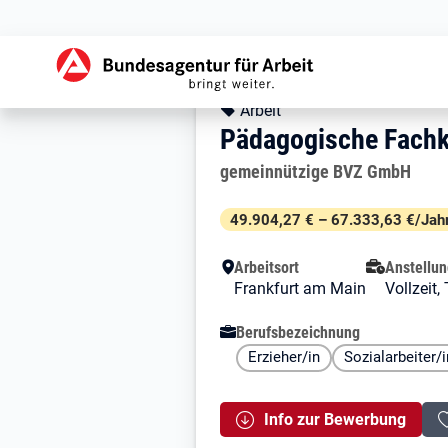
Zur Jobsuche Startseite
Stellendetails zu: 
Pädagogische Fac
Pädagogische Fachkr
Kopfbereich
Angebotsart:
Arbeit
Pädagogische Fachkr
Arbeitgeber:
gemeinnützige BVZ GmbH
Besondere Merkmale
49.904,27 € – 67.333,63 €/Jah
Arbeitsort
Anstellun
Frankfurt am Main
Vollzeit,
Berufsbezeichnung
Erzieher/in
Sozialarbeiter/
Info zur Bewerbung