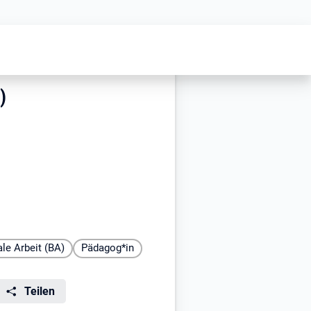
er Kita Kairos (Riedberg)
ros (Riedberg)
edberg)
)
ale Arbeit (BA)
Pädagog*in
Teilen