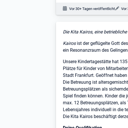
Veröffentlichungsdatum:
Änd
Vor 30+ Tagen veröffentlicht
Vor 
Stellenbeschreibung
Die Kita Kairos, eine betrieblich
Kairos
ist der geflügelte Gott de
ein Resonanzraum des Gelingens
Unsere Kindertagestätte hat 135
Plätze für Kinder von Mitarbeite
Stadt Frankfurt. Geöffnet haben 
Die Betreuung ist altersgemischt 
Betreuungsplätzen als sichernder
Spiel finden können. Kinder die
max. 12 Betreuungsplätzen, als 
Lebensjahres individuell in die t
Die Kita Kairos beschäftigt derze
Deine Qualifikation