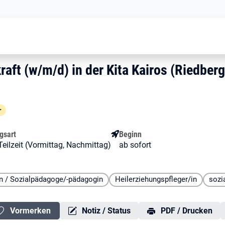
Pädagogische Fachkraft (w/m/d) in d
hkraft (w/m/d) in der Kita Kai
aft (w/m/d) in der Kita Kairos (Ri
aft (w/m/d) in der Kita Kairos (Riedberg
r
gsart
Beginn
 Teilzeit (Vormittag, Nachmittag)
ab sofort
in / Sozialpädagoge/-pädagogin
Heilerziehungspfleger/in
sozi
Vormerken
Notiz / Status
PDF / Drucken