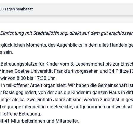
erungsdatum:
30 Tagen bearbeitet
e Einrichtung mit Stadtteilöffnung, direkt auf dem gut erschlosse
s glücklichen Moments, des Augenblicks in dem alles Handeln geli
 sein.
 Betreuungsplätze für Kinder vom 3. Lebensmonat bis zur Einsc
r*innen Goethe Universität Frankfurt vorgesehen und 34 Plätze f
wir von 8:00 bis 17:30 Uhr.
in teil-offener Arbeit organisiert. Wir haben die Gemeinschaft ist
 Basis gegliedert, von der aus die Kinder im ganzen Haus in di
 jünger als ca. zweieinhalb Jahre alt sind, werden zunächst in 
Teilgruppe integriert in die Bereiche, aufgenommen und wechseln
eil-offene Betreuung.
it 41 Mitarbeiterinnen und Mitarbeiter.