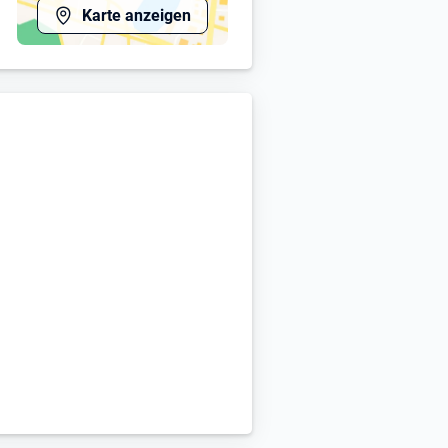
ltordnung S07_1 (vergleichbar
Karte anzeigen
lzeit gemäß BVZ-Entgeltordnung
 und bundesweit in über 80
nsinternes BVZ-
dungsangebote, Fachbibliothek,
eams, Unterstützung durch
rung, etc., Rahmenkonzept des
Fachberatungen, Mediation,
gisches Qualitätsmanagement
gion und Weltanschauung,
asernimpfschutz oder eine
schäftigung ohne diesen