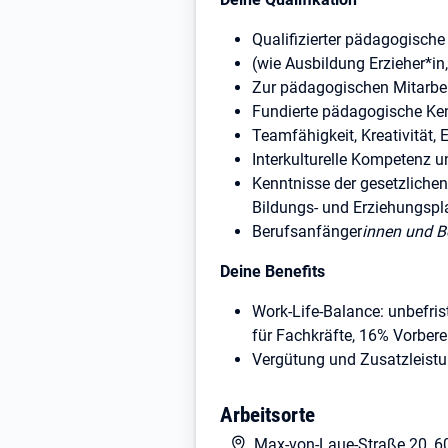
Qualifizierter pädagogisc
(wie Ausbildung Erzieher*i
Zur pädagogischen Mitarbei
Fundierte pädagogische Ken
Teamfähigkeit, Kreativität,
Interkulturelle Kompetenz u
Kenntnisse der gesetzliche
Bildungs- und Erziehungspl
Berufsanfänger
innen und B
Deine Benefits
Work-Life-Balance: unbefris
für Fachkräfte, 16% Vorbere
Vergütung und Zusatzleistu
bei Tätigkeiten im pädagog
Einstiegsgehalt für Erzieh
Arbeitsorte
gemäß BVZ-Entgeltordnung
Max-von-Laue-Straße 20, 6