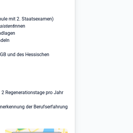
hule mit 2. Staatsexamen)
sistent
innen
ndlagen
ndeln
KJGB und des Hessischen
zu 2 Regenerationstage pro Jahr
Anerkennung der Berufserfahrung
3.942,64€ brutto/Vollzeit